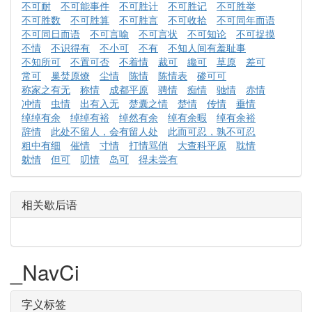
不可耐
不可能事件
不可胜计
不可胜记
不可胜举
不可胜数
不可胜算
不可胜言
不可收拾
不可同年而语
不可同日而语
不可言喻
不可言状
不可知论
不可捉摸
不情
不识得有
不小可
不有
不知人间有羞耻事
不知所可
不置可否
不着情
裁可
纔可
草原
差可
常可
巢焚原燎
尘情
陈情
陈情表
碜可可
称家之有无
称情
成都平原
骋情
痴情
驰情
赤情
冲情
虫情
出有入无
楚囊之情
楚情
传情
垂情
绰绰有余
绰绰有裕
绰然有余
绰有余暇
绰有余裕
辞情
此处不留人，会有留人处
此而可忍，孰不可忍
粗中有细
催情
寸情
打情骂俏
大查科平原
耽情
躭情
但可
叨情
岛可
得未尝有
相关歇后语
_NavCi
字义标签