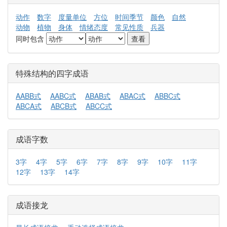
动作
数字
度量单位
方位
时间季节
颜色
自然
动物
植物
身体
情绪态度
常见性质
兵器
同时包含
特殊结构的四字成语
AABB式
AABC式
ABAB式
ABAC式
ABBC式
ABCA式
ABCB式
ABCC式
成语字数
3字
4字
5字
6字
7字
8字
9字
10字
11字
12字
13字
14字
成语接龙