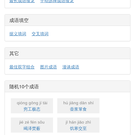
最长成语接龙
手动选择成语接龙
成语填空
据义填词
交叉填词
其它
最佳双字组合
图片成语
漫谈成语
随机10个成语
qióng gōng jí tài
hú jiāng dān shí
穷工极态
壶浆箪食
jié zé fén sǒu
jī hán jiāo zhì
竭泽焚薮
饥寒交至