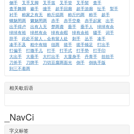
侧手
叉手叉脚
叉手笛
叉手管
叉手髻
查手
查手舞脚
掺手
缠手
超手回廊
超手游廊
扯手
掣手
衬手
称家之有无
称斤掂两
称斤约两
称手
趁手
螭魅罔两
魑魅罔两
赤手
赤手空拳
赤手起家
出手
出手得卢
出有入无
楚两龚
垂手
垂手人
绰绰有余
绰绰有裕
绰然有余
绰有余暇
绰有余裕
辍手
词手
辞手
此处不留人，会有留人处
刺手
丛手
凑手
凑手不及
粗中有细
徂两
搓手
搓手顿足
打出手
打偏手
打撒手儿
打手
打手式
打手势
打手印
大出手
大垂手
大打出手
大显身手
丹青手
担担手
刀斧手
刀牌手
刀切豆腐两面光
倒手
倒执手版
到三不着两
相关歇后语
_NavCi
字义标签