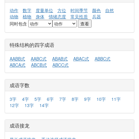
动作
数字
度量单位
方位
时间季节
颜色
自然
动物
植物
身体
情绪态度
常见性质
兵器
同时包含
特殊结构的四字成语
AABB式
AABC式
ABAB式
ABAC式
ABBC式
ABCA式
ABCB式
ABCC式
成语字数
3字
4字
5字
6字
7字
8字
9字
10字
11字
12字
13字
14字
成语接龙