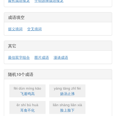
最长成语接龙
手动选择成语接龙
成语填空
据义填词
交叉填词
其它
最佳双字组合
图片成语
漫谈成语
随机10个成语
fēi dùn míng kāo
yáng tāng zhǐ fèi
飞遁鸣高
扬汤止沸
ěr shí bù huà
liǎn shàng liǎn xià
耳食不化
脸上脸下