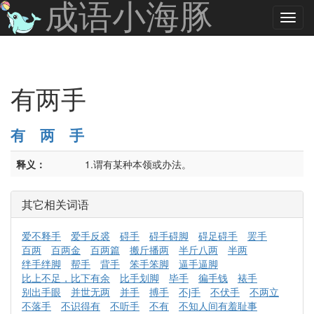
成语小海豚
有两手
有
两
手
释义：
1.谓有某种本领或办法。
其它相关词语
爱不释手
爱手反裘
碍手
碍手碍脚
碍足碍手
罢手
百两
百两金
百两篇
搬斤播两
半斤八两
半两
绊手绊脚
帮手
背手
笨手笨脚
逼手逼脚
比上不足，比下有余
比手划脚
毕手
徧手钱
裱手
别出手眼
并世无两
并手
搏手
不j手
不伏手
不两立
不落手
不识得有
不听手
不有
不知人间有羞耻事