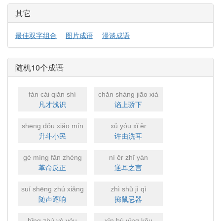
其它
最佳双字组合
图片成语
漫谈成语
随机10个成语
fán cái qiǎn shí
chǎn shàng jiāo xià
凡才浅识
谄上骄下
shēng dǒu xiǎo mín
xǔ yóu xǐ ěr
升斗小民
许由洗耳
gé mìng fǎn zhèng
nì ěr zhī yán
革命反正
逆耳之言
suí shēng zhú xiǎng
zhì shǔ jì qì
随声逐响
掷鼠忌器
bǐng zhú yè yóu
xīn bù yīng kǒu