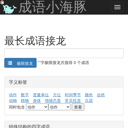
成语小海豚
最长成语接龙
“
”字极限接龙共接得 0 个成语
极限接龙
字义标签
动作
数字
度量单位
方位
时间季节
颜色
自然
动物
植物
身体
情绪态度
常见性质
兵器
同时包含
特殊结构的四字成语