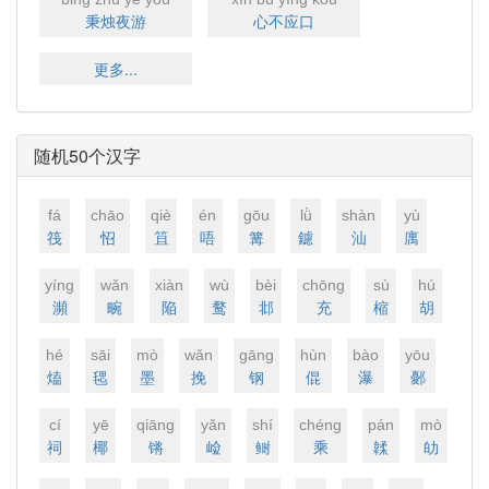
秉烛夜游
心不应口
更多...
随机50个汉字
fá
chāo
qiè
én
ɡōu
lǜ
shàn
yù
筏
怊
笡
唔
篝
鑢
汕
庽
yínɡ
wǎn
xiàn
wù
bèi
chōnɡ
sù
hú
瀕
畹
陥
鹜
邶
充
樎
胡
hé
sāi
mò
wǎn
ɡānɡ
hùn
bào
yōu
熆
毸
墨
挽
钢
倱
瀑
鄾
cí
yē
qiānɡ
yǎn
shí
chénɡ
pán
mò
祠
椰
锵
崄
鲥
乘
韖
劰