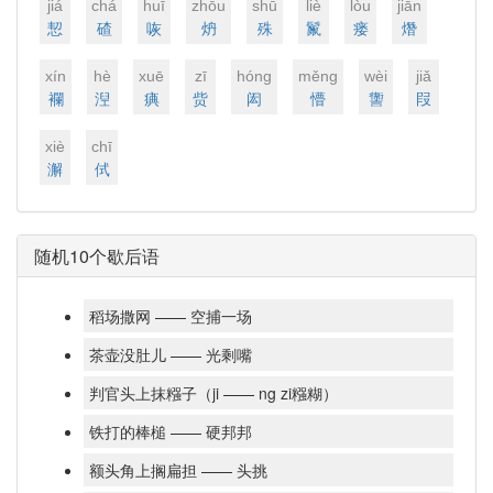
jiá
chá
huī
zhōu
shū
liè
lòu
jiān
恝
碴
咴
炿
殊
鬣
瘘
熸
xín
hè
xuē
zī
hónɡ
měnɡ
wèi
jiǎ
襴
湼
痶
赀
闳
懵
讏
叚
xiè
chī
澥
侙
随机10个歇后语
稻场撒网 —— 空捕一场
茶壶没肚儿 —— 光剩嘴
判官头上抹糨子（ji —— ng zi糨糊）
铁打的棒槌 —— 硬邦邦
额头角上搁扁担 —— 头挑