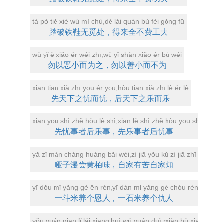
tà pò tiě xié wú mì chù,dé lái quán bù fèi gōng fū
踏破铁鞋无觅处，得来全不费工夫
wù yǐ è xiǎo ér wéi zhī,wù yǐ shàn xiǎo ér bù wéi
勿以恶小而为之，勿以善小而不为
xiān tiān xià zhī yōu ér yōu,hòu tiān xià zhī lè ér lè
先天下之忧而忧，后天下之乐而乐
xiān yōu shì zhě hòu lè shì,xiān lè shì zhě hòu yōu shì
先忧事者后乐事，先乐事者后忧事
yǎ zǐ màn cháng huáng bǎi wèi,zì jiā yǒu kǔ zì jiā zhī
哑子漫尝黄柏味，自家有苦自家知
yī dǒu mǐ yǎng gè ēn rén,yī dàn mǐ yǎng gè chóu rén
一斗米养个恩人，一石米养个仇人
yǒu yuán qiān lǐ lái xiāng huì,wú yuán duì miàn bù xiāng fén