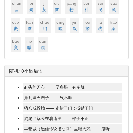
shàn
fēn
jī
qiú
pǎnɡ
bān
suì
sāo
善
鈖
芨
酋
耪
籵
澻
鳋
cuò
kàn
cháo
qínɡ
yín
lǒu
fà
hào
夎
瞰
牊
暒
银
搂
珐
薬
bǎo
niè
dàn
寶
囐
澹
随机10个歇后语
剃头的刀布 —— 要多脏，有多脏
鼻孔里氏瘤子 —— 气不顺
猪八戒投胎 —— 走错了门；找错了门
狗尾巴草长在墙逢里 —— 根子不正
丰都城（迷信传说指阴间）里唱大戏 —— 鬼听