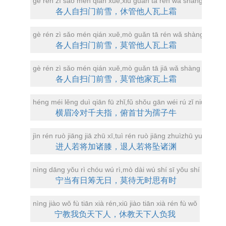
gè rén zì sǎo mén qián xuě,xiū guǎn tā rén wǎ shàng shuān
各人自扫门前雪，休管他人瓦上霜
gè rén zì sǎo mén qián xuě,mò guǎn tā rén wǎ shàng shuā
各人自扫门前雪，莫管他人瓦上霜
gè rén zì sǎo mén qián xuě,mò guǎn tā jiā wǎ shàng shuāng
各人自扫门前雪，莫管他家瓦上霜
héng méi lěng duì qiān fū zhǐ,fǔ shǒu gān wéi rú zǐ niú
横眉冷对千夫指，俯首甘为孺子牛
jìn rén ruò jiāng jiā zhū xī,tuì rén ruò jiāng zhuìzhū yuān
进人若将加诸膝，退人若将坠诸渊
nìng dāng yǒu rì chóu wú rì,mò dài wú shí sī yǒu shí
宁当有日筹无日，莫待无时思有时
nìng jiào wǒ fù tiān xià rén,xiū jiào tiān xià rén fù wǒ
宁教我负天下人，休教天下人负我