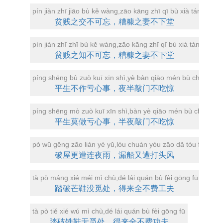
pín jiàn zhī jiāo bù kě wàng,zāo kāng zhī qī bù xià táng
贫贱之交不可忘，糟糠之妻不下堂
pín jiàn zhī zhī bù kě wàng,zāo kāng zhī qī bù xià táng
贫贱之知不可忘，糟糠之妻不下堂
píng shēng bù zuò kuī xīn shì,yè bàn qiāo mén bù chī jīng
平生不作亏心事，夜半敲门不吃惊
píng shēng mò zuò kuī xīn shì,bàn yè qiāo mén bù chī jīng
平生莫做亏心事，半夜敲门不吃惊
pò wū gēng zāo lián yè yǔ,lòu chuán yòu zāo dǎ tóu fēng
破屋更遭连夜雨，漏船又遭打头风
tà pò máng xié méi mì chù,dé lái quán bù fèi gōng fū
踏破芒鞋没觅处，得来全不费工夫
tà pò tiě xié wú mì chù,dé lái quán bù fèi gōng fū
踏破铁鞋无觅处，得来全不费功夫