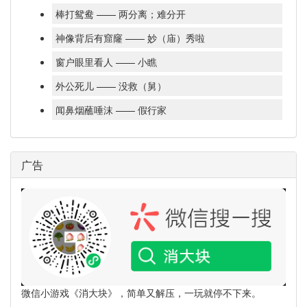
棒打鸳鸯 —— 两分离；难分开
神像背后有窟窿 —— 妙（庙）秀啦
窗户眼里看人 —— 小瞧
外公死儿 —— 没救（舅）
闻鼻烟蘸唾沫 —— 假行家
广告
微信小游戏《消大块》，简单又解压，一玩就停不下来。