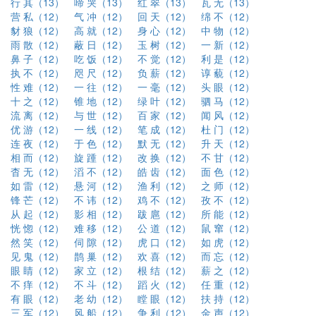
行 其（13）
啼 哭（13）
红 翠（13）
瓦 无（13）
营 私（12）
气 冲（12）
回 天（12）
绵 不（12）
豺 狼（12）
高 就（12）
身 心（12）
中 物（12）
雨 散（12）
蔽 日（12）
玉 树（12）
一 新（12）
鼻 子（12）
吃 饭（12）
不 觉（12）
利 是（12）
执 不（12）
咫 尺（12）
负 薪（12）
谆 藐（12）
性 难（12）
一 往（12）
一 毫（12）
头 眼（12）
十 之（12）
锥 地（12）
绿 叶（12）
驷 马（12）
流 离（12）
与 世（12）
百 家（12）
闻 风（12）
优 游（12）
一 线（12）
笔 成（12）
杜 门（12）
连 夜（12）
于 色（12）
默 无（12）
升 天（12）
相 而（12）
旋 踵（12）
改 换（12）
不 甘（12）
杳 无（12）
滔 不（12）
皓 齿（12）
面 色（12）
如 雷（12）
悬 河（12）
渔 利（12）
之 师（12）
锋 芒（12）
不 讳（12）
鸡 不（12）
孜 不（12）
从 起（12）
影 相（12）
跋 扈（12）
所 能（12）
恍 惚（12）
难 移（12）
公 道（12）
鼠 窜（12）
然 笑（12）
伺 隙（12）
虎 口（12）
如 虎（12）
见 鬼（12）
鹊 巢（12）
欢 喜（12）
而 忘（12）
眼 睛（12）
家 立（12）
根 结（12）
薪 之（12）
不 痒（12）
不 斗（12）
蹈 火（12）
任 重（12）
有 眼（12）
老 幼（12）
瞠 眼（12）
扶 持（12）
三 军（12）
风 船（12）
争 利（12）
金 声（12）