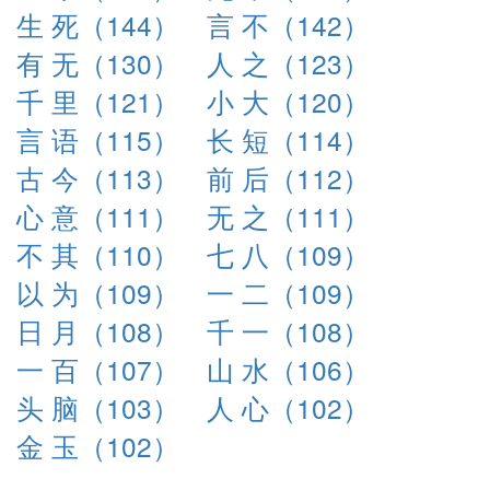
生 死（144）
言 不（142）
有 无（130）
人 之（123）
千 里（121）
小 大（120）
言 语（115）
长 短（114）
古 今（113）
前 后（112）
心 意（111）
无 之（111）
不 其（110）
七 八（109）
以 为（109）
一 二（109）
日 月（108）
千 一（108）
一 百（107）
山 水（106）
头 脑（103）
人 心（102）
金 玉（102）