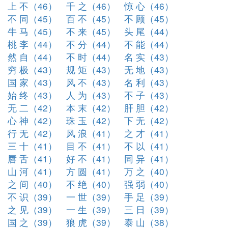
上 不（46）
千 之（46）
惊 心（46）
不 同（45）
百 不（45）
不 顾（45）
牛 马（45）
不 来（45）
头 尾（44）
桃 李（44）
不 分（44）
不 能（44）
然 自（44）
不 时（44）
名 实（43）
穷 极（43）
规 矩（43）
无 地（43）
国 家（43）
风 不（43）
名 利（43）
始 终（43）
人 为（43）
不 子（43）
无 二（42）
本 末（42）
肝 胆（42）
心 神（42）
珠 玉（42）
下 无（42）
行 无（42）
风 浪（41）
之 才（41）
三 十（41）
目 不（41）
不 以（41）
唇 舌（41）
好 不（41）
同 异（41）
山 河（41）
方 圆（41）
万 之（40）
之 间（40）
不 绝（40）
强 弱（40）
不 识（39）
一 世（39）
手 足（39）
之 见（39）
一 生（39）
三 日（39）
国 之（39）
狼 虎（39）
泰 山（38）