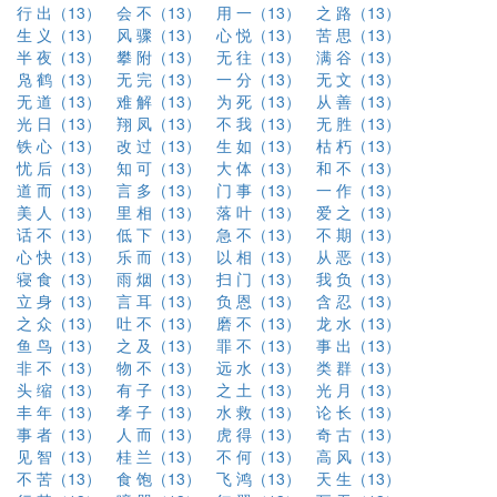
行 出（13）
会 不（13）
用 一（13）
之 路（13）
生 义（13）
风 骤（13）
心 悦（13）
苦 思（13）
半 夜（13）
攀 附（13）
无 往（13）
满 谷（13）
凫 鹤（13）
无 完（13）
一 分（13）
无 文（13）
无 道（13）
难 解（13）
为 死（13）
从 善（13）
光 日（13）
翔 凤（13）
不 我（13）
无 胜（13）
铁 心（13）
改 过（13）
生 如（13）
枯 朽（13）
忧 后（13）
知 可（13）
大 体（13）
和 不（13）
道 而（13）
言 多（13）
门 事（13）
一 作（13）
美 人（13）
里 相（13）
落 叶（13）
爱 之（13）
话 不（13）
低 下（13）
急 不（13）
不 期（13）
心 快（13）
乐 而（13）
以 相（13）
从 恶（13）
寝 食（13）
雨 烟（13）
扫 门（13）
我 负（13）
立 身（13）
言 耳（13）
负 恩（13）
含 忍（13）
之 众（13）
吐 不（13）
磨 不（13）
龙 水（13）
鱼 鸟（13）
之 及（13）
罪 不（13）
事 出（13）
非 不（13）
物 不（13）
远 水（13）
类 群（13）
头 缩（13）
有 子（13）
之 土（13）
光 月（13）
丰 年（13）
孝 子（13）
水 救（13）
论 长（13）
事 者（13）
人 而（13）
虎 得（13）
奇 古（13）
见 智（13）
桂 兰（13）
不 何（13）
高 风（13）
不 苦（13）
食 饱（13）
飞 鸿（13）
天 生（13）