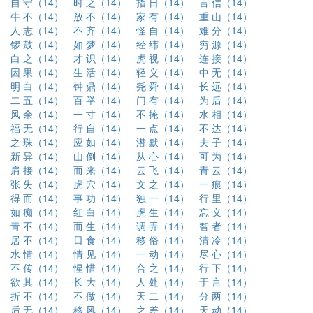
自 守（14）
时 之（14）
指 日（14）
言 信（14）
牛 不（14）
放 不（14）
家 有（14）
重 山（14）
人 志（14）
不 齐（14）
怪 自（14）
难 分（14）
锣 鼓（14）
如 梦（14）
经 纬（14）
穷 源（14）
白 之（14）
才 识（14）
虎 视（14）
连 接（14）
因 果（14）
生 活（14）
轻 义（14）
中 无（14）
明 白（14）
钟 鼎（14）
尧 舜（14）
长 远（14）
二 五（14）
百 举（14）
门 有（14）
为 后（14）
风 余（14）
一 寸（14）
不 掩（14）
水 相（14）
福 无（14）
行 自（14）
一 点（14）
不 达（14）
之 珠（14）
应 如（14）
潜 默（14）
夫 子（14）
新 异（14）
山 倒（14）
从 心（14）
可 为（14）
肩 接（14）
而 来（14）
云 飞（14）
青 云（14）
张 失（14）
虎 穴（14）
文 之（14）
一 痕（14）
得 而（14）
事 功（14）
独 一（14）
行 里（14）
如 痴（14）
红 白（14）
虎 生（14）
忘 义（14）
青 不（14）
而 生（14）
调 弄（14）
智 者（14）
居 不（14）
日 食（14）
移 俗（14）
清 冷（14）
水 情（14）
情 见（14）
一 动（14）
尽 心（14）
不 传（14）
惺 惜（14）
合 之（14）
行 下（14）
欲 其（14）
长 大（14）
人 处（14）
于 言（14）
折 不（14）
不 做（14）
天 二（14）
分 两（14）
后 无（14）
移 风（14）
之 差（14）
天 动（14）