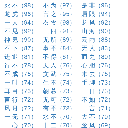
死 不（98）
不 为（97）
是 非（96）
龙 虎（96）
言 之（95）
眉 眼（94）
一 人（94）
衣 食（93）
龙 凤（92）
不 见（92）
三 四（91）
山 海（90）
神 鬼（90）
无 所（89）
云 雨（88）
不 下（87）
事 不（84）
无 人（83）
进 退（81）
不 得（81）
而 之（80）
行 不（78）
天 人（76）
心 胆（76）
不 成（75）
文 武（75）
来 去（75）
一 时（74）
生 不（74）
手 脚（73）
耳 目（73）
朝 暮（73）
一 日（73）
言 行（72）
无 可（72）
不 如（72）
风 月（72）
有 不（72）
一 言（71）
一 无（71）
水 不（70）
大 不（70）
一 心（70）
十 二（70）
鸾 凤（69）