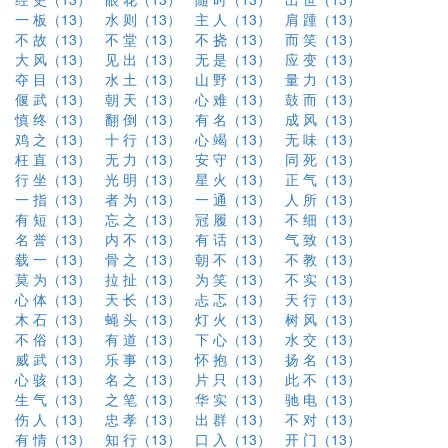
一 板（13）
水 则（13）
主 人（13）
肩 踵（13）
不 故（13）
不 堂（13）
不 挠（13）
而 笑（13）
大 风（13）
见 出（13）
无 是（13）
应 变（13）
夺 目（13）
水 土（13）
山 野（13）
量 力（13）
偃 武（13）
朝 天（13）
心 难（13）
鼓 而（13）
慎 终（13）
翻 倒（13）
有 名（13）
成 风（13）
鸡 之（13）
十 行（13）
心 竭（13）
无 味（13）
枉 直（13）
无 力（13）
安 守（13）
同 死（13）
行 坐（13）
光 明（13）
星 火（13）
正 气（13）
一 指（13）
者 为（13）
一 通（13）
人 所（13）
有 短（13）
忘 之（13）
冠 履（13）
不 细（13）
名 誉（13）
内 不（13）
有 话（13）
气 致（13）
载 一（13）
骨 之（13）
朝 不（13）
不 教（13）
莫 为（13）
拉 扯（13）
为 笑（13）
不 实（13）
心 体（13）
天 长（13）
忐 忑（13）
天 行（13）
木 石（13）
蝇 头（13）
灯 火（13）
树 风（13）
不 俗（13）
有 道（13）
下 心（13）
水 交（13）
威 武（13）
乐 事（13）
怀 抱（13）
扬 名（13）
心 骇（13）
名 之（13）
片 只（13）
此 不（13）
生 气（13）
之 笔（13）
华 实（13）
驰 电（13）
伤 人（13）
忠 孝（13）
出 群（13）
不 对（13）
有 情（13）
知 行（13）
口 入（13）
开 门（13）