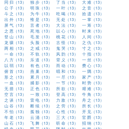
同 归（13）
独 步（13）
了 当（13）
大 难（13）
公 子（13）
明 珠（13）
一 叶（13）
之 音（13）
斗 之（13）
为 牛（13）
吃 喝（13）
拾 遗（13）
出 外（13）
惟 是（13）
无 处（13）
一 掌（13）
屏 气（13）
言 者（13）
大 法（13）
一 筹（13）
之 恩（13）
死 地（13）
以 心（13）
时 来（13）
登 山（13）
毛 发（13）
桃 花（13）
人 间（13）
龙 骧（13）
头 脸（13）
古 怪（13）
之 仇（13）
两 相（13）
之 戒（13）
鬼 哭（13）
寸 之（13）
一 命（13）
不 轨（13）
风 韵（13）
十 指（13）
八 方（13）
乐 道（13）
背 义（13）
一 丝（13）
以 弱（13）
有 色（13）
而 动（13）
费 心（13）
俯 首（13）
燕 巢（13）
唱 和（13）
一 隅（13）
形 之（13）
累 月（13）
一 尽（13）
家 产（13）
一 血（13）
捕 影（13）
一 节（13）
时 势（13）
无 措（13）
正 色（13）
所 欲（13）
艰 难（13）
空 言（13）
一 致（13）
登 高（13）
牛 角（13）
之 谈（13）
雷 电（13）
力 敌（13）
舟 之（13）
山 谷（13）
断 续（13）
之 劳（13）
所 长（13）
不 怕（13）
孤 独（13）
心 性（13）
开 见（13）
年 老（13）
云 涌（13）
三 大（13）
官 爵（13）
山 石（13）
飞 舞（13）
听 命（13）
招 纳（13）
经 史（13）
眼 花（13）
随 时（13）
出 世（13）