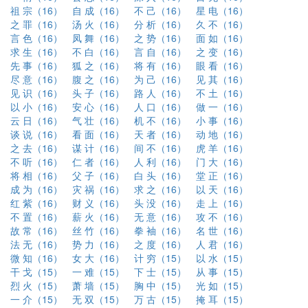
祖 宗（16）
自 成（16）
不 己（16）
星 电（16）
之 罪（16）
汤 火（16）
分 析（16）
久 不（16）
言 色（16）
凤 舞（16）
之 势（16）
面 如（16）
求 生（16）
不 白（16）
言 自（16）
之 变（16）
先 事（16）
狐 之（16）
将 有（16）
眼 看（16）
尽 意（16）
腹 之（16）
为 己（16）
见 其（16）
见 识（16）
头 子（16）
路 人（16）
不 土（16）
以 小（16）
安 心（16）
人 口（16）
做 一（16）
云 日（16）
气 壮（16）
机 不（16）
小 事（16）
谈 说（16）
看 面（16）
天 者（16）
动 地（16）
之 去（16）
谋 计（16）
间 不（16）
虎 羊（16）
不 听（16）
仁 者（16）
人 利（16）
门 大（16）
将 相（16）
父 子（16）
白 头（16）
堂 正（16）
成 为（16）
灾 祸（16）
求 之（16）
以 天（16）
红 紫（16）
财 义（16）
头 没（16）
走 上（16）
不 置（16）
薪 火（16）
无 意（16）
攻 不（16）
故 常（16）
丝 竹（16）
拳 袖（16）
名 世（16）
法 无（16）
势 力（16）
之 度（16）
人 君（16）
微 知（16）
女 大（16）
计 穷（15）
以 水（15）
干 戈（15）
一 难（15）
下 士（15）
从 事（15）
烈 火（15）
萧 墙（15）
胸 中（15）
光 如（15）
一 介（15）
无 双（15）
万 古（15）
掩 耳（15）