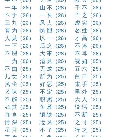
一 年（26）
山 不（26）
千 不（26）
不 于（26）
一 长（26）
亡 之（26）
三 九（26）
风 人（26）
虚 实（26）
有 为（26）
惊 胆（26）
名 姓（26）
人 莫（26）
以 一（26）
才 高（26）
一 下（26）
后 之（26）
不 落（26）
不 理（26）
大 事（26）
不 耳（26）
一 为（26）
清 风（26）
视 如（25）
不 由（25）
无 成（25）
五 六（25）
儿 女（25）
所 为（25）
白 日（25）
风 尘（25）
好 恶（25）
束 手（25）
犬 吠（25）
不 定（25）
里 外（25）
不 解（25）
积 累（25）
大 人（25）
如 其（25）
鱼 雁（25）
说 话（25）
直 言（25）
铜 铁（25）
不 断（25）
情 深（25）
遗 风（25）
之 可（25）
星 月（25）
不 了（25）
行 之（25）