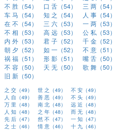
不 胜（54）
口 舌（54）
三 两（54）
车 马（54）
知 之（54）
人 事（54）
在 不（54）
三 六（53）
一 两（53）
不 相（53）
高 远（53）
公 私（53）
内 外（53）
君 子（52）
千 金（52）
朝 夕（52）
如 一（52）
不 意（51）
祸 福（51）
形 影（51）
嘴 舌（50）
不 容（50）
天 无（50）
歌 舞（50）
旧 新（50）
之 交（49）
世 之（49）
不 安（49）
人 自（49）
善 恶（49）
不 头（49）
万 里（48）
南 北（48）
远 近（48）
人 知（48）
之 年（48）
而 无（48）
先 后（47）
然 不（47）
一 知（47）
之 士（46）
情 意（46）
十 九（46）