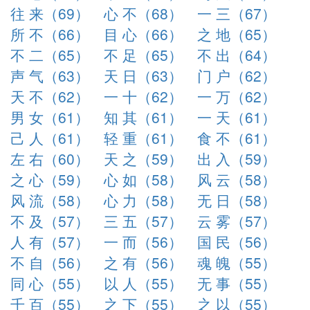
往 来（69）
心 不（68）
一 三（67）
所 不（66）
目 心（66）
之 地（65）
不 二（65）
不 足（65）
不 出（64）
声 气（63）
天 日（63）
门 户（62）
天 不（62）
一 十（62）
一 万（62）
男 女（61）
知 其（61）
一 天（61）
己 人（61）
轻 重（61）
食 不（61）
左 右（60）
天 之（59）
出 入（59）
之 心（59）
心 如（58）
风 云（58）
风 流（58）
心 力（58）
无 日（58）
不 及（57）
三 五（57）
云 雾（57）
人 有（57）
一 而（56）
国 民（56）
不 自（56）
之 有（56）
魂 魄（55）
同 心（55）
以 人（55）
无 事（55）
千 百（55）
之 下（55）
之 以（55）