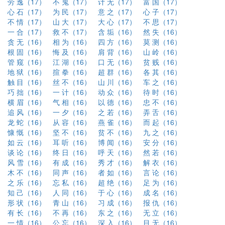
劳 逸（17）
不 鬼（17）
计 无（17）
富 国（17）
心 石（17）
为 民（17）
意 之（17）
心 子（17）
不 情（17）
山 大（17）
大 心（17）
不 思（17）
一 合（17）
救 不（17）
含 垢（16）
然 失（16）
贪 无（16）
相 为（16）
四 方（16）
莫 测（16）
根 固（16）
悔 及（16）
肩 背（16）
山 岭（16）
管 窥（16）
江 湖（16）
口 无（16）
贫 贱（16）
地 狱（16）
揎 拳（16）
超 群（16）
各 其（16）
触 目（16）
丝 不（16）
山 川（16）
车 之（16）
巧 拙（16）
一 计（16）
动 众（16）
待 时（16）
横 眉（16）
气 相（16）
以 德（16）
忠 不（16）
追 风（16）
一 夕（16）
之 若（16）
弄 舌（16）
龙 蛇（16）
从 容（16）
燕 雀（16）
而 起（16）
慷 慨（16）
坚 不（16）
贫 不（16）
九 之（16）
如 云（16）
耳 听（16）
博 闻（16）
安 分（16）
谈 论（16）
终 日（16）
呼 天（16）
然 若（16）
风 雪（16）
有 成（16）
秀 才（16）
解 衣（16）
木 不（16）
同 声（16）
者 如（16）
言 论（16）
之 乐（16）
忘 私（16）
超 绝（16）
足 为（16）
知 己（16）
人 同（16）
于 心（16）
成 名（16）
形 状（16）
青 山（16）
习 成（16）
报 仇（16）
有 长（16）
不 再（16）
东 之（16）
无 立（16）
一 情（16）
公 忘（16）
深 入（16）
目 无（16）