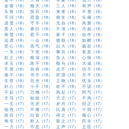
金 紫（18）
顺 天（18）
三 人（18）
有 声（18）
头 角（18）
投 石（18）
来 者（18）
不 聋（18）
不 问（18）
恶 盈（18）
相 生（18）
头 痛（18）
进 贤（18）
守 不（18）
无 自（18）
风 靡（18）
贵 人（18）
黄 白（18）
不 清（18）
月 如（18）
珠 璧（18）
君 不（18）
家 子（18）
自 作（18）
远 虑（18）
一 众（18）
旗 鼓（18）
如 醉（18）
苦 心（18）
高 气（18）
以 大（18）
肠 肚（18）
一 失（18）
下 笔（18）
事 后（18）
有 其（18）
欲 之（18）
根 深（18）
负 人（18）
心 病（18）
冰 玉（18）
路 不（18）
鞍 马（18）
大 成（18）
不 席（18）
自 有（18）
志 不（18）
功 不（18）
善 不（18）
书 不（18）
肝 沥（18）
方 不（18）
生 世（18）
目 光（18）
之 物（18）
忧 乐（18）
好 心（18）
小 不（18）
处 不（18）
不 说（18）
不 起（17）
万 物（17）
风 起（17）
同 气（17）
犬 马（17）
如 故（17）
方 之（17）
不 拘（17）
一 丈（17）
无 厌（17）
岁 月（17）
归 正（17）
临 危（17）
不 倦（17）
比 肩（17）
十 四（17）
面 目（17）
白 首（17）
得 之（17）
痛 心（17）
饰 非（17）
欺 人（17）
取 之（17）
匹 夫（17）
一 力（17）
不 息（17）
之 声（17）
之 臣（17）