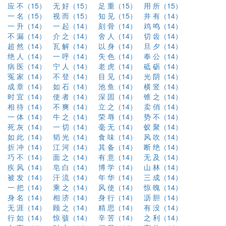
应 不（15）
无 好（15）
足 重（15）
用 所（15）
一 名（15）
视 而（15）
知 见（15）
井 有（14）
一 升（14）
一 起（14）
刻 骨（14）
鸡 鸣（14）
不 漏（14）
介 之（14）
舍 人（14）
切 齿（14）
超 然（14）
瓦 解（14）
以 身（14）
旦 夕（14）
绝 人（14）
一 呼（14）
失 色（14）
奉 公（14）
病 医（14）
宁 人（14）
老 虎（14）
砥 砺（14）
冤 家（14）
不 登（14）
目 见（14）
光 阴（14）
成 章（14）
如 石（14）
池 鱼（14）
横 竖（14）
时 宜（14）
使 者（14）
深 固（14）
锥 之（14）
相 待（14）
不 爽（14）
立 之（14）
卖 俏（14）
一 体（14）
牛 之（14）
荣 辱（14）
势 不（14）
死 灰（14）
一 切（14）
毫 无（14）
蚁 聚（14）
如 此（14）
韬 光（14）
食 味（14）
风 吹（14）
折 冲（14）
江 河（14）
其 备（14）
断 绝（14）
巧 不（14）
面 之（14）
有 意（14）
无 及（14）
疾 风（14）
皂 白（14）
博 学（14）
山 林（14）
被 发（14）
汗 流（14）
年 华（14）
三 成（14）
一 把（14）
乘 之（14）
风 使（14）
惊 魄（14）
身 名（14）
相 济（14）
身 行（14）
沥 胆（14）
无 涯（14）
顾 之（14）
精 思（14）
有 没（14）
行 如（14）
惊 骇（14）
辛 苦（14）
之 利（14）