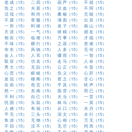
老 成（15）
二 四（15）
葫 芦（15）
不 就（15）
负 之（15）
夫 莫（15）
泣 血（15）
不 阿（15）
活 现（15）
和 尚（15）
桑 榆（15）
无 能（15）
不 露（15）
骨 髓（15）
满 面（15）
出 其（15）
一 所（15）
时 移（15）
老 子（15）
南 山（15）
天 涯（15）
一 气（15）
研 精（15）
朋 友（15）
相 应（15）
临 难（15）
万 事（15）
才 疏（15）
不 味（15）
横 行（15）
之 器（15）
患 难（15）
布 衣（15）
风 驰（15）
人 多（15）
无 何（15）
金 人（15）
人 耳（15）
骤 雨（15）
一 智（15）
取 容（15）
功 名（15）
走 马（15）
人 命（15）
男 大（15）
无 踪（15）
公 正（15）
今 昔（15）
心 思（15）
睚 眦（15）
负 义（15）
心 肝（15）
发 冠（15）
楼 阁（15）
君 之（15）
甘 心（15）
在 前（15）
危 言（15）
乎 其（15）
吠 声（15）
然 一（15）
东 南（15）
面 背（15）
而 已（15）
不 利（15）
自 己（15）
夫 当（15）
一 堂（15）
忧 国（15）
头 鼠（15）
秣 马（15）
一 莫（15）
人 难（15）
有 福（15）
从 口（15）
水 月（15）
平 无（15）
三 头（15）
深 文（15）
水 行（15）
鱼 游（15）
无 物（15）
心 相（15）
万 无（15）
不 回（15）
没 不（15）
无 尽（15）
同 而（15）
无 愧（15）
分 之（15）
不 化（15）
否 泰（15）