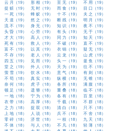
云 月（19）
形 相（19）
至 无（19）
不 用（19）
捉 赃（19）
无 时（19）
而 食（19）
目 口（19）
一 死（19）
蜂 蚁（19）
十 不（19）
夫 之（19）
天 道（19）
然 之（19）
断 残（19）
明 月（19）
流 不（19）
身 无（19）
知 识（19）
夜 不（19）
头 昏（19）
心 劳（19）
有 头（19）
无 于（19）
才 大（19）
高 人（19）
同 力（19）
知 天（19）
死 有（19）
救 人（19）
不 破（19）
直 不（19）
富 不（19）
以 其（19）
衣 锦（19）
疑 无（19）
不 存（19）
老 人（19）
云 龙（19）
山 虎（19）
四 五（19）
见 而（19）
头 一（19）
釜 鱼（19）
堂 之（19）
外 人（19）
天 为（19）
往 不（19）
萤 雪（19）
饮 水（18）
意 气（18）
有 则（18）
不 苟（18）
真 实（18）
纵 横（18）
无 锥（18）
奈 何（18）
虎 子（18）
各 所（18）
满 腹（18）
顿 足（18）
遗 簪（18）
重 叠（18）
临 不（18）
一 地（18）
宁 为（18）
各 有（18）
百 里（18）
衣 带（18）
高 厚（18）
千 载（18）
不 群（18）
之 力（18）
捉 双（18）
清 白（18）
只 不（18）
上 地（18）
人 说（18）
兵 不（18）
不 舍（18）
零 碎（18）
济 世（18）
一 枝（18）
九 天（18）
不 体（18）
与 人（18）
不 凡（18）
轻 薄（18）
迷 不（18）
大 有（18）
冬 夏（18）
他 人（18）