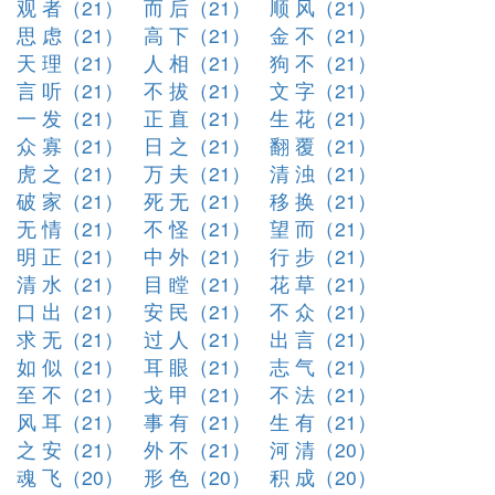
观 者（21）
而 后（21）
顺 风（21）
思 虑（21）
高 下（21）
金 不（21）
天 理（21）
人 相（21）
狗 不（21）
言 听（21）
不 拔（21）
文 字（21）
一 发（21）
正 直（21）
生 花（21）
众 寡（21）
日 之（21）
翻 覆（21）
虎 之（21）
万 夫（21）
清 浊（21）
破 家（21）
死 无（21）
移 换（21）
无 情（21）
不 怪（21）
望 而（21）
明 正（21）
中 外（21）
行 步（21）
清 水（21）
目 瞠（21）
花 草（21）
口 出（21）
安 民（21）
不 众（21）
求 无（21）
过 人（21）
出 言（21）
如 似（21）
耳 眼（21）
志 气（21）
至 不（21）
戈 甲（21）
不 法（21）
风 耳（21）
事 有（21）
生 有（21）
之 安（21）
外 不（21）
河 清（20）
魂 飞（20）
形 色（20）
积 成（20）