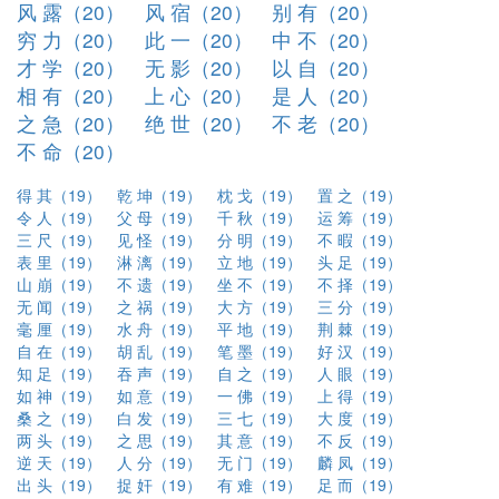
风 露（20）
风 宿（20）
别 有（20）
穷 力（20）
此 一（20）
中 不（20）
才 学（20）
无 影（20）
以 自（20）
相 有（20）
上 心（20）
是 人（20）
之 急（20）
绝 世（20）
不 老（20）
不 命（20）
得 其（19）
乾 坤（19）
枕 戈（19）
置 之（19）
令 人（19）
父 母（19）
千 秋（19）
运 筹（19）
三 尺（19）
见 怪（19）
分 明（19）
不 暇（19）
表 里（19）
淋 漓（19）
立 地（19）
头 足（19）
山 崩（19）
不 遗（19）
坐 不（19）
不 择（19）
无 闻（19）
之 祸（19）
大 方（19）
三 分（19）
毫 厘（19）
水 舟（19）
平 地（19）
荆 棘（19）
自 在（19）
胡 乱（19）
笔 墨（19）
好 汉（19）
知 足（19）
吞 声（19）
自 之（19）
人 眼（19）
如 神（19）
如 意（19）
一 佛（19）
上 得（19）
桑 之（19）
白 发（19）
三 七（19）
大 度（19）
两 头（19）
之 思（19）
其 意（19）
不 反（19）
逆 天（19）
人 分（19）
无 门（19）
麟 凤（19）
出 头（19）
捉 奸（19）
有 难（19）
足 而（19）