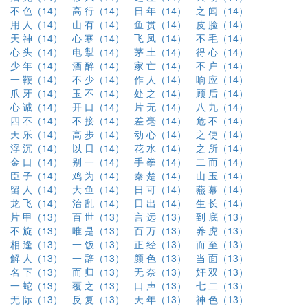
不 色（14）
高 行（14）
日 年（14）
之 闻（14）
用 人（14）
山 有（14）
鱼 贯（14）
皮 脸（14）
天 神（14）
心 寒（14）
飞 凤（14）
不 毛（14）
心 头（14）
电 掣（14）
茅 土（14）
得 心（14）
少 年（14）
酒 醉（14）
家 亡（14）
不 户（14）
一 鞭（14）
不 少（14）
作 人（14）
响 应（14）
爪 牙（14）
玉 不（14）
处 之（14）
顾 后（14）
心 诚（14）
开 口（14）
片 无（14）
八 九（14）
四 不（14）
不 接（14）
差 毫（14）
危 不（14）
天 乐（14）
高 步（14）
动 心（14）
之 使（14）
浮 沉（14）
以 日（14）
花 水（14）
之 所（14）
金 口（14）
别 一（14）
手 拳（14）
二 而（14）
臣 子（14）
鸡 为（14）
秦 楚（14）
山 玉（14）
留 人（14）
大 鱼（14）
日 可（14）
燕 幕（14）
龙 飞（14）
治 乱（14）
日 出（14）
生 长（14）
片 甲（13）
百 世（13）
言 远（13）
到 底（13）
不 旋（13）
唯 是（13）
百 万（13）
养 虎（13）
相 逢（13）
一 饭（13）
正 经（13）
而 至（13）
解 人（13）
一 辞（13）
颜 色（13）
当 面（13）
名 下（13）
而 归（13）
无 奈（13）
奸 双（13）
一 蛇（13）
覆 之（13）
口 声（13）
七 二（13）
无 际（13）
反 复（13）
天 年（13）
神 色（13）