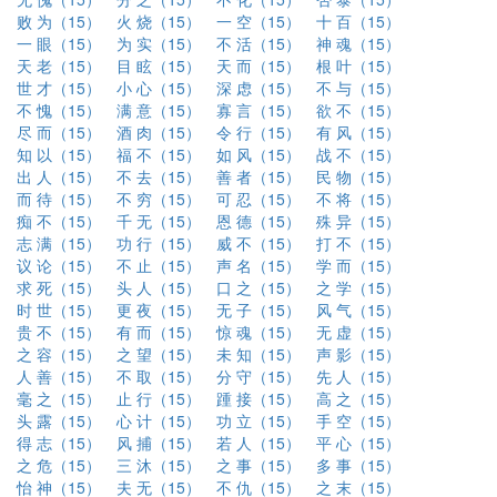
败 为（15）
火 烧（15）
一 空（15）
十 百（15）
一 眼（15）
为 实（15）
不 活（15）
神 魂（15）
天 老（15）
目 眩（15）
天 而（15）
根 叶（15）
世 才（15）
小 心（15）
深 虑（15）
不 与（15）
不 愧（15）
满 意（15）
寡 言（15）
欲 不（15）
尽 而（15）
酒 肉（15）
令 行（15）
有 风（15）
知 以（15）
福 不（15）
如 风（15）
战 不（15）
出 人（15）
不 去（15）
善 者（15）
民 物（15）
而 待（15）
不 穷（15）
可 忍（15）
不 将（15）
痴 不（15）
千 无（15）
恩 德（15）
殊 异（15）
志 满（15）
功 行（15）
威 不（15）
打 不（15）
议 论（15）
不 止（15）
声 名（15）
学 而（15）
求 死（15）
头 人（15）
口 之（15）
之 学（15）
时 世（15）
更 夜（15）
无 子（15）
风 气（15）
贵 不（15）
有 而（15）
惊 魂（15）
无 虚（15）
之 容（15）
之 望（15）
未 知（15）
声 影（15）
人 善（15）
不 取（15）
分 守（15）
先 人（15）
毫 之（15）
止 行（15）
踵 接（15）
高 之（15）
头 露（15）
心 计（15）
功 立（15）
手 空（15）
得 志（15）
风 捕（15）
若 人（15）
平 心（15）
之 危（15）
三 沐（15）
之 事（15）
多 事（15）
怡 神（15）
夫 无（15）
不 仇（15）
之 末（15）