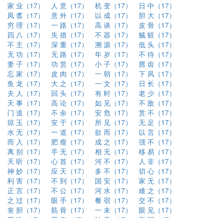
家 业（17）
人 意（17）
机 变（17）
日 中（17）
凤 翥（17）
意 外（17）
以 成（17）
胆 大（17）
穷 理（17）
一 路（17）
高 谈（17）
皮 骨（17）
四 八（17）
失 措（17）
不 器（17）
贼 赃（17）
不 主（17）
深 重（17）
溯 源（17）
低 头（17）
无 功（17）
无 路（17）
年 岁（17）
不 待（17）
妻 子（17）
功 赏（17）
小 子（17）
唇 齿（17）
忘 家（17）
皮 肉（17）
一 朝（17）
下 风（17）
鱼 龙（17）
大 之（17）
一 文（17）
日 长（17）
夫 人（17）
回 头（17）
有 时（17）
老 少（17）
天 事（17）
高 论（17）
如 见（17）
不 敌（17）
门 道（17）
不 余（17）
安 危（17）
赏 不（17）
琼 玉（17）
安 于（17）
所 见（17）
无 足（17）
水 无（17）
一 道（17）
欲 而（17）
以 言（17）
而 入（17）
肥 瘦（17）
成 之（17）
强 不（17）
离 别（17）
手 无（17）
相 无（17）
移 易（17）
天 听（17）
心 首（17）
河 不（17）
人 非（17）
神 妙（17）
应 天（17）
多 不（17）
切 心（17）
利 害（17）
不 到（17）
国 安（17）
家 无（17）
正 言（17）
不 公（17）
河 水（17）
难 之（17）
之 过（17）
眼 手（17）
餐 宿（17）
交 不（17）
丧 胆（17）
筋 骨（17）
一 未（17）
眼 见（17）