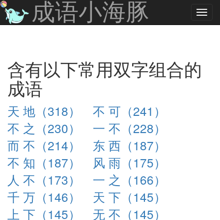
成语小海豚
含有以下常用双字组合的
成语
天 地（318）
不 可（241）
不 之（230）
一 不（228）
而 不（214）
东 西（187）
不 知（187）
风 雨（175）
人 不（173）
一 之（166）
千 万（146）
天 下（145）
上 下（145）
无 不（145）