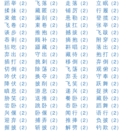
蹈 举（2）
飞 落（2）
走 落（2）
立 眠（2）
揉 抹（2）
藏 匿（2）
铺 厉（2）
行 履（2）
束 敛（2）
漏 刻（2）
悬 勒（2）
登 揽（2）
飞 卷（2）
束 卷（2）
拔 扛（2）
张 举（2）
谈 步（2）
推 抱（2）
撼 拔（2）
飞 跋（2）
吞 剥（2）
顾 补（2）
摘 抱（2）
附 穿（2）
拈 吃（2）
蹑 藏（2）
斟 唱（2）
落 出（2）
弃 出（2）
守 出（2）
藏 待（2）
抱 打（2）
插 打（2）
挑 刺（2）
移 倒（2）
弃 倒（2）
切 倒（2）
除 荡（2）
飞 荡（2）
观 俯（2）
吟 伏（2）
换 夺（2）
弃 丢（2）
守 奉（2）
降 伏（2）
披 削（2）
飞 笑（2）
跃 舞（2）
瞋 息（2）
游 息（2）
递 兴（2）
捉 挟（2）
胁 笑（2）
送 推（2）
餐 卧（2）
藏 卧（2）
尝 卧（2）
跳 卧（2）
吞 卧（2）
蹈 舞（2）
兴 偃（2）
卧 偃（2）
闻 行（2）
语 行（2）
迎 弃（2）
捕 弄（2）
推 捧（2）
负 披（2）
握 披（2）
斩 披（2）
解 劈（2）
钓 欺（2）