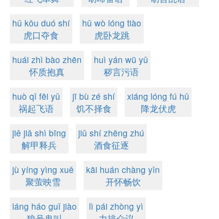
hǔ kǒu duó shí
hǔ wò lóng tiào
虎口夺食
虎卧龙跳
huái zhì bào zhēn
huì yán wū yǔ
怀质抱真
秽言污语
huò qǐ fēi yǔ
jī bù zé shí
xiáng lóng fú hǔ
祸起飞语
饥不择食
降龙伏虎
jiě jiǎ shì bīng
jiǔ shí zhēng zhú
解甲释兵
酒食征逐
jù yíng yìng xuě
kāi huán chàng yǐn
聚萤映雪
开怀畅饮
láng háo guǐ jiào
lì pái zhòng yì
狼号鬼叫
力排众议