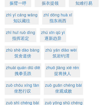
振臂一呼
振衣提领
知难行易
zhì yǐ cáng wǎng
zhǐ dōng huà xī
知以藏往
指东画西
zhǐ huī ruò dìng
zhú xīn qū yì
指挥若定
逐新趋异
zhù shè dào bàng
zhù yán diào wèi
筑舍道傍
筑岩钓渭
zhuài quán diū diē
zhuō jiàng xié rén
拽拳丢跌
捉将挟人
zuò chóu xíng tàn
zuò guān chéng bài
坐愁行叹
坐观成败
zuò shì chéng bài
zuò yōng shū chéng