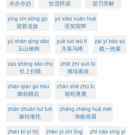
亦步亦趋
饮流怀源
迎刃而解
yíng xīn sòng gù
yǔ xiào xuān huá
迎新送故
语笑喧哗
yù shān qīng dǎo
yuè luò wū tí
zài yī bào sù
玉山倾倒
月落乌啼
载一抱素
zào shàng sǎo chú
zhāi zhí suǒ tú
灶上扫除
摘埴索涂
zhān qián gù hòu
zhǎn shé zhú lù
瞻前顾后
斩蛇逐鹿
zhǎn zhuǎn tuī tuō
zhāng chǎng huà méi
辗转推托
张敞画眉
zhèn bì yī hū
zhèn yī chí lǐng
zhī nán xíng yì