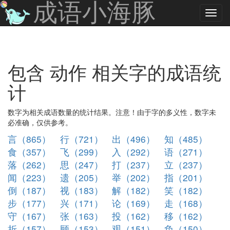
成语小海豚
包含 动作 相关字的成语统
计
数字为相关成语数量的统计结果。注意！由于字的多义性，数字未
必准确，仅供参考。
言（865）
行（721）
出（496）
知（485）
食（357）
飞（299）
入（292）
语（271）
落（262）
思（247）
打（237）
立（237）
闻（223）
遗（205）
举（202）
指（201）
倒（187）
视（183）
解（182）
笑（182）
步（177）
兴（171）
论（169）
走（168）
守（167）
张（163）
投（162）
移（162）
折（157）
顾（153）
观（151）
负（150）