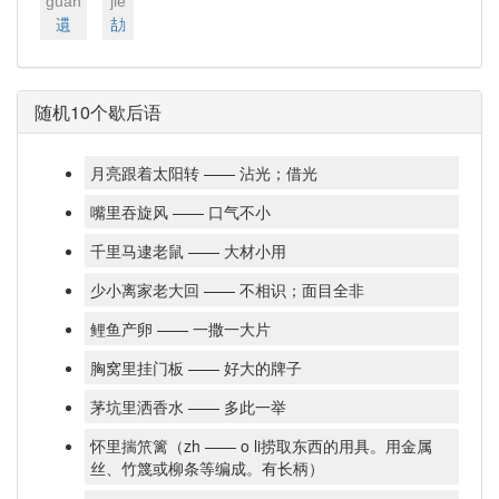
ɡuàn
jié
遦
劼
随机10个歇后语
月亮跟着太阳转 —— 沾光；借光
嘴里吞旋风 —— 口气不小
千里马逮老鼠 —— 大材小用
少小离家老大回 —— 不相识；面目全非
鲤鱼产卵 —— 一撒一大片
胸窝里挂门板 —— 好大的牌子
茅坑里洒香水 —— 多此一举
怀里揣笊篱（zh —— o li捞取东西的用具。用金属
丝、竹篾或柳条等编成。有长柄）