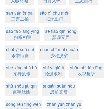
人喊马嘶
日月入怀
三思而行
sān yán èr pāi
sǎo dì chū mén
三言二拍
扫地出门
sǎo tà xiāng yíng
sè tiáo qín nòng
扫榻相迎
瑟调琴弄
shài yī suō shí
shǎo chī méi chuān
杀衣缩食
少吃没穿
shé xíng shǔ bù
shí yí qiú lì
shōu shì fǎn tīng
蛇行鼠步
拾遗求利
收视反听
shù shǒu jiù qín
sī qián suàn hòu
束手就擒
思前算后
sǒng rén tīng wén
zhān yán zhān yǔ