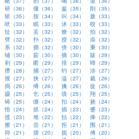
睹（37）
剖（37）
喝（36）
凌（36）
研（36）
偃（36）
鉴（35）
削（35）
斩（35）
按（34）
叫（34）
拨（33）
吠（33）
眠（33）
沐（33）
咬（33）
扯（32）
丢（32）
燎（32）
拍（32）
劈（32）
扑（32）
授（32）
添（32）
系（32）
掷（32）
傍（30）
秉（30）
铺（30）
茹（30）
摘（30）
跋（29）
剥（29）
匿（29）
排（29）
啼（29）
攒（28）
捕（27）
钓（27）
涉（27）
搜（27）
挟（27）
溢（27）
裁（26）
捣（26）
缚（26）
擒（26）
徙（26）
蹑（25）
乞（25）
填（25）
翔（25）
铸（25）
缠（24）
扣（24）
挠（24）
悟（24）
抓（24）
插（23）
蹙（23）
揽（23）
堆（22）
拈（22）
捧（22）
擦（21）
尝（21）
拒（21）
围（21）
抑（21）
摆（20）
扼（20）
傅（20）