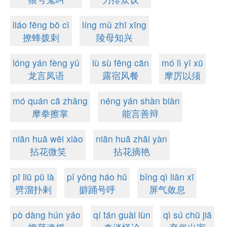
liáo fēng bō cì
líng mǔ zhī xīng
撩蜂拨刺
陵母知兴
lóng yán fèng yǔ
lù sù fēng cān
mó lì yǐ xū
龙言凤语
露宿风餐
摩厉以须
mó quán cā zhǎng
néng yán shàn biàn
摩拳擦掌
能言善辩
niān huā wēi xiào
niān huā zhāi yàn
拈花微笑
拈花摘艳
pī liū pū là
pǐ yǒng háo hū
bǐng qì liǎn xī
劈溜扑剌
擗踊号呼
屏气敛息
pò dàng hún yáo
qí tán guài lùn
qì sú chū jiā