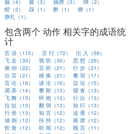
栽（4）
搽（3）
驰骋（3）
绑（2）
瞪（2）
踩（1）
酢（1）
锲（1）
挣扎（1）
包含两个 动作 相关字的成语统
计
言 语（115）
言 行（72）
出 入（59）
飞 走（33）
视 听（30）
思 想（29）
俯 仰（22）
言 听（21）
行 步（21）
出 言（21）
移 换（21）
餐 宿（17）
言 论（16）
谈 论（16）
议 论（15）
调 弄（14）
攀 附（13）
寝 食（13）
飞 舞（13）
怀 抱（13）
行 出（13）
拉 扯（13）
翻 倒（13）
知 行（13）
行 坐（13）
知 言（12）
追 逐（12）
倾 倒（12）
扶 持（12）
摇 摆（12）
饮 食（12）
听 闻（12）
顾 言（11）