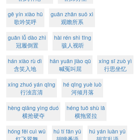
gē yín xiào hū
guān zhān suǒ xì
歌吟笑呼
观瞻所系
guān lǚ dào zhì
hài rén shì tīng
冠履倒置
骇人视听
hán xiào rù dì
hǎn yuān jiào qū
xíng sī zuò yì
含笑入地
喊冤叫屈
行思坐忆
xíng zhuó yán qīng
hé qīng yuè luò
行浊言清
河倾月落
hèng qiǎng yìng duó
héng tuō shù lā
横抢硬夺
横拖竖拉
hóng fēi cuì wǔ
hú tí fān yǔ
hú yán luàn yǔ
红飞翠舞
胡啼番语
胡言乱语