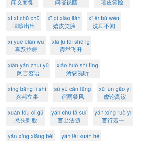
闻义而徙
问寝视膳
嘻皮笑脸
xī xī chū chū
xī pí xiào liǎn
xǐ ěr bù wén
嘻嘻出出
嬉皮笑脸
洗耳不闻
xǐ yuè biàn wǔ
xiá jǔ fēi shēng
喜跃抃舞
霞举飞升
xián yán zhuì yǔ
xiáo huò shì tīng
闲言赘语
淆惑视听
xīng bāng lì shì
sù yǔ cān fēng
xū lùn gāo yì
兴邦立事
宿雨餐风
虚论高议
xuán tóu cì gǔ
yán chū fǎ suí
yán xíng ruò yī
悬头刺股
言出法随
言行若一
yán xíng xiāng bèi
yán lèi xuán hé