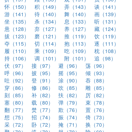
怀（150）
积（149）
弄（143）
谈（141）
游（141）
待（140）
舞（140）
画（139）
坐（135）
杀（134）
息（133）
听（131）
悬（128）
弃（127）
养（127）
藏（124）
拔（123）
磨（121）
推（119）
饮（119）
夺（115）
切（114）
抱（113）
逐（111）
履（110）
乘（109）
吃（109）
枕（108）
持（106）
调（101）
附（101）
追（98）
伏（97）
接（97）
避（96）
荡（96）
呼（96）
披（95）
摇（95）
倾（93）
吐（92）
登（91）
涂（90）
吞（88）
穿（86）
修（86）
吹（85）
雕（85）
刻（85）
补（82）
扶（82）
厉（82）
塞（80）
载（80）
弹（79）
束（78）
翻（77）
焚（77）
欺（76）
置（76）
想（75）
招（74）
振（74）
倚（73）
采（72）
卧（72）
掩（71）
换（70）
聚（70）
洗（70）
捉（70）
除（69）