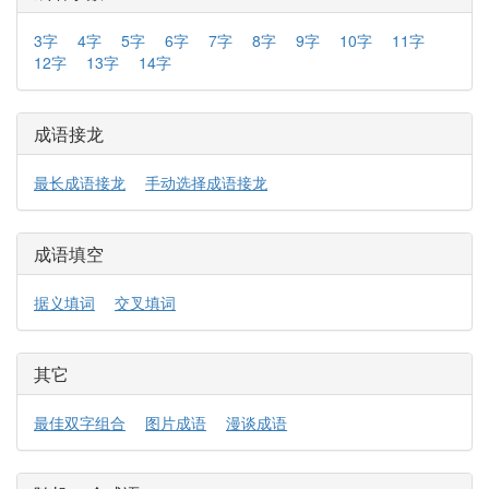
3字
4字
5字
6字
7字
8字
9字
10字
11字
12字
13字
14字
成语接龙
最长成语接龙
手动选择成语接龙
成语填空
据义填词
交叉填词
其它
最佳双字组合
图片成语
漫谈成语