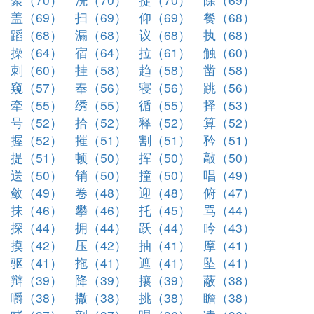
盖（69）
扫（69）
仰（69）
餐（68）
蹈（68）
漏（68）
议（68）
执（68）
操（64）
宿（64）
拉（61）
触（60）
刺（60）
挂（58）
趋（58）
凿（58）
窥（57）
奉（56）
寝（56）
跳（56）
牵（55）
绣（55）
循（55）
择（53）
号（52）
拾（52）
释（52）
算（52）
握（52）
摧（51）
割（51）
矜（51）
提（51）
顿（50）
挥（50）
敲（50）
送（50）
销（50）
撞（50）
唱（49）
敛（49）
卷（48）
迎（48）
俯（47）
抹（46）
攀（46）
托（45）
骂（44）
探（44）
拥（44）
跃（44）
吟（43）
摸（42）
压（42）
抽（41）
摩（41）
驱（41）
拖（41）
遮（41）
坠（41）
辩（39）
降（39）
攘（39）
蔽（38）
嚼（38）
撒（38）
挑（38）
瞻（38）