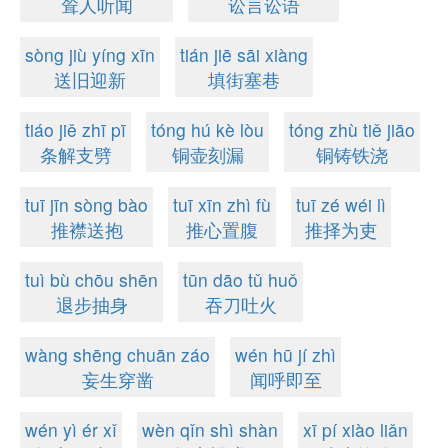
耸人听闻
讼言讼语
sòng jiù yíng xīn
tián jiē sāi xiàng
送旧迎新
填街塞巷
tiáo jiě zhī pī
tóng hú kè lòu
tóng zhù tiě jiāo
条解支劈
铜壶刻漏
铜铸铁浇
tuī jīn sòng bào
tuī xīn zhì fù
tuī zé wéi lì
推襟送抱
推心置腹
推择为吏
tuì bù chōu shēn
tūn dāo tǔ huǒ
退步抽身
吞刀吐火
wàng shēng chuān záo
wén hū jí zhì
妄生穿凿
闻呼即至
wén yì ér xǐ
wèn qǐn shì shàn
xī pí xiào liǎn