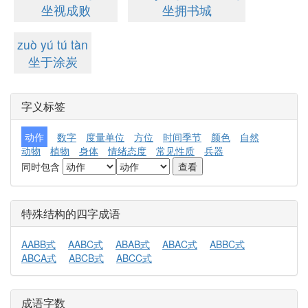
坐视成败
坐拥书城
zuò yú tú tàn
坐于涂炭
字义标签
动作
数字
度量单位
方位
时间季节
颜色
自然
动物
植物
身体
情绪态度
常见性质
兵器
同时包含
特殊结构的四字成语
AABB式
AABC式
ABAB式
ABAC式
ABBC式
ABCA式
ABCB式
ABCC式
成语字数