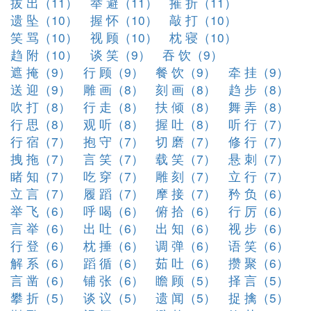
拔 出（11）
举 避（11）
摧 折（11）
遗 坠（10）
握 怀（10）
敲 打（10）
笑 骂（10）
视 顾（10）
枕 寝（10）
趋 附（10）
谈 笑（9）
吞 饮（9）
遮 掩（9）
行 顾（9）
餐 饮（9）
牵 挂（9）
送 迎（9）
雕 画（8）
刻 画（8）
趋 步（8）
吹 打（8）
行 走（8）
扶 倾（8）
舞 弄（8）
行 思（8）
观 听（8）
握 吐（8）
听 行（7）
行 宿（7）
抱 守（7）
切 磨（7）
修 行（7）
拽 拖（7）
言 笑（7）
载 笑（7）
悬 刺（7）
睹 知（7）
吃 穿（7）
雕 刻（7）
立 行（7）
立 言（7）
履 蹈（7）
摩 接（7）
矜 负（6）
举 飞（6）
呼 喝（6）
俯 拾（6）
行 厉（6）
言 举（6）
出 吐（6）
出 知（6）
视 步（6）
行 登（6）
枕 捶（6）
调 弹（6）
语 笑（6）
解 系（6）
蹈 循（6）
茹 吐（6）
攒 聚（6）
言 凿（6）
铺 张（6）
瞻 顾（5）
择 言（5）
攀 折（5）
谈 议（5）
遗 闻（5）
捉 擒（5）