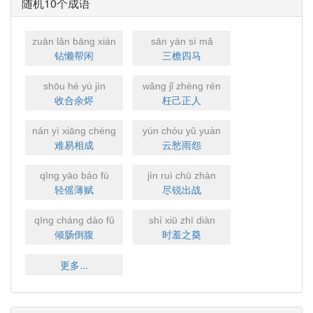
随机10个成语
zuān lǎn bāng xián
sān yán sì mǎ
钻懒帮闲
三檐四马
shōu hé yú jìn
wǎng jǐ zhèng rén
收合余烬
枉己正人
nán yì xiāng chéng
yún chóu yǔ yuàn
难易相成
云愁雨怨
qīng yāo báo fù
jìn ruì chū zhàn
轻傜薄赋
尽锐出战
qīng cháng dào fǔ
shí xiū zhī diàn
倾肠倒腹
时羞之奠
更多...