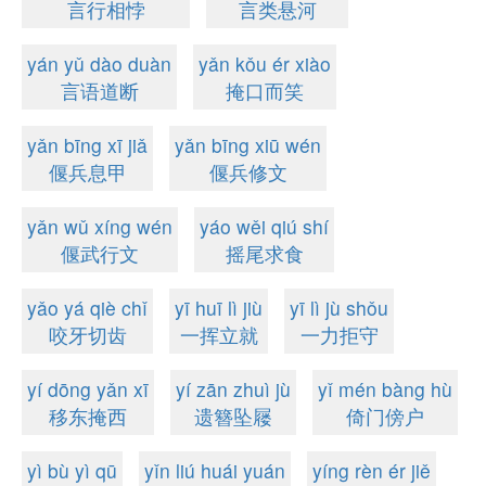
言行相悖
言类悬河
yán yǔ dào duàn
yǎn kǒu ér xiào
言语道断
掩口而笑
yǎn bīng xī jiǎ
yǎn bīng xiū wén
偃兵息甲
偃兵修文
yǎn wǔ xíng wén
yáo wěi qiú shí
偃武行文
摇尾求食
yǎo yá qiè chǐ
yī huī lì jiù
yī lì jù shǒu
咬牙切齿
一挥立就
一力拒守
yí dōng yǎn xī
yí zān zhuì jù
yǐ mén bàng hù
移东掩西
遗簪坠屦
倚门傍户
yì bù yì qū
yǐn liú huái yuán
yíng rèn ér jiě