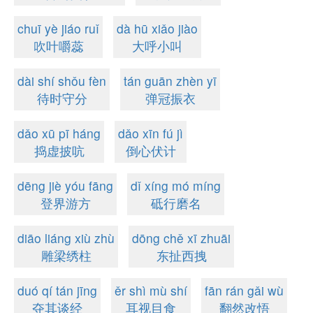
chuī yè jiáo ruǐ
dà hū xiǎo jiào
吹叶嚼蕊
大呼小叫
dài shí shǒu fèn
tán guān zhèn yī
待时守分
弹冠振衣
dǎo xū pī háng
dǎo xīn fú jì
捣虚披吭
倒心伏计
dēng jiè yóu fāng
dǐ xíng mó míng
登界游方
砥行磨名
diāo liáng xiù zhù
dōng chě xī zhuāi
雕梁绣柱
东扯西拽
duó qí tán jīng
ěr shì mù shí
fān rán gǎi wù
夺其谈经
耳视目食
翻然改悟