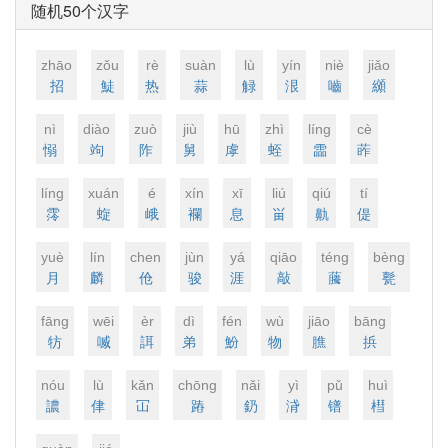
随机50个汉字
zhāo
zǒu
rè
suàn
lù
yín
niè
jiǎo
招
鯐
热
蒜
觮
泿
嚙
纐
nì
diào
zuò
jiù
hū
zhì
línɡ
cè
愵
竘
阼
舅
虖
蛭
霝
葃
línɡ
xuán
é
xín
xī
liú
qiú
tí
霗
蜁
峨
襴
息
畄
鼽
偍
yuè
lín
chen
jùn
yá
qiāo
ténɡ
bènɡ
月
麟
伧
骏
涯
敲
虅
甏
fānɡ
wēi
èr
dì
fén
wù
jiāo
bānɡ
牥
喴
誀
弟
魵
物
膲
捠
nóu
lù
kǎn
chōnɡ
nǎi
yì
pǔ
huì
譨
侓
冚
蹖
釢
浳
镨
槥