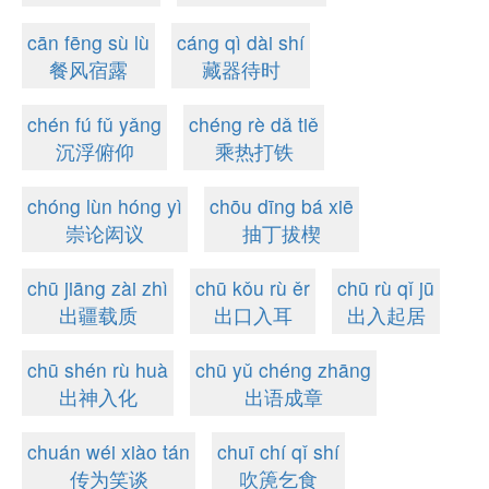
cān fēng sù lù
cáng qì dài shí
餐风宿露
藏器待时
chén fú fǔ yǎng
chéng rè dǎ tiě
沉浮俯仰
乘热打铁
chóng lùn hóng yì
chōu dīng bá xiē
崇论闳议
抽丁拔楔
chū jiāng zài zhì
chū kǒu rù ěr
chū rù qǐ jū
出疆载质
出口入耳
出入起居
chū shén rù huà
chū yǔ chéng zhāng
出神入化
出语成章
chuán wéi xiào tán
chuī chí qǐ shí
传为笑谈
吹箎乞食