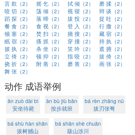
言 欺（2）
摇 乞（2）
拭 倾（2）
磨 揉（2）
咬 切（2）
荡 倾（2）
视 寝（2）
辩 谈（2）
蹈 探（2）
落 啼（2）
拔 投（2）
捉 吐（2）
餐 食（2）
食 视（2）
登 入（2）
行 撒（2）
顿 塞（2）
焚 扫（2）
摘 搜（2）
藏 宿（2）
眠 宿（2）
搔 抓（2）
穿 撞（2）
持 执（2）
披 执（2）
杀 坐（2）
笑 吟（2）
遮 拥（2）
立 倚（2）
顿 抑（2）
指 咬（2）
拔 倚（2）
挠 折（2）
附 凿（2）
磨 凿（2）
画 张（2）
舞 张（2）
动作 成语举例
ān zuò dài bì
àn bù jiù bān
bá rèn zhāng nǔ
安坐待毙
按步就班
拔刃张弩
bá shù hàn shān
bá shān shè chuān
拔树撼山
跋山涉川