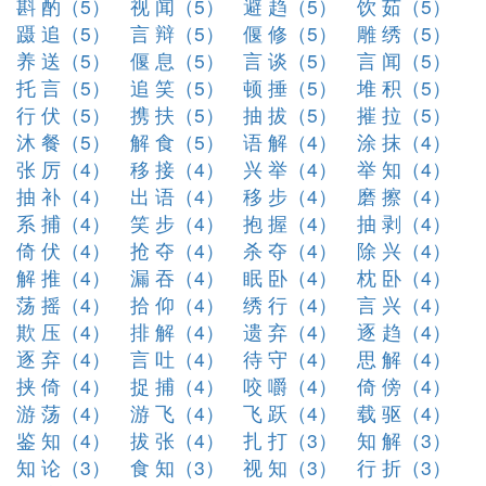
斟 酌（5）
视 闻（5）
避 趋（5）
饮 茹（5）
蹑 追（5）
言 辩（5）
偃 修（5）
雕 绣（5）
养 送（5）
偃 息（5）
言 谈（5）
言 闻（5）
托 言（5）
追 笑（5）
顿 捶（5）
堆 积（5）
行 伏（5）
携 扶（5）
抽 拔（5）
摧 拉（5）
沐 餐（5）
解 食（5）
语 解（4）
涂 抹（4）
张 厉（4）
移 接（4）
兴 举（4）
举 知（4）
抽 补（4）
出 语（4）
移 步（4）
磨 擦（4）
系 捕（4）
笑 步（4）
抱 握（4）
抽 剥（4）
倚 伏（4）
抢 夺（4）
杀 夺（4）
除 兴（4）
解 推（4）
漏 吞（4）
眠 卧（4）
枕 卧（4）
荡 摇（4）
拾 仰（4）
绣 行（4）
言 兴（4）
欺 压（4）
排 解（4）
遗 弃（4）
逐 趋（4）
逐 弃（4）
言 吐（4）
待 守（4）
思 解（4）
挟 倚（4）
捉 捕（4）
咬 嚼（4）
倚 傍（4）
游 荡（4）
游 飞（4）
飞 跃（4）
载 驱（4）
鉴 知（4）
拔 张（4）
扎 打（3）
知 解（3）
知 论（3）
食 知（3）
视 知（3）
行 折（3）