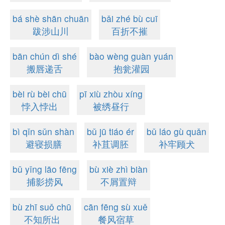
bá shè shān chuān
bǎi zhé bù cuī
跋涉山川
百折不摧
bān chún dì shé
bào wèng guàn yuán
搬唇递舌
抱瓮灌园
bèi rù bèi chū
pī xiù zhòu xíng
悖入悖出
被绣昼行
bì qǐn sǔn shàn
bǔ jū tiáo ér
bǔ láo gù quǎn
避寝损膳
补苴调胚
补牢顾犬
bǔ yǐng lāo fēng
bù xiè zhì biàn
捕影捞风
不屑置辩
bù zhī suǒ chū
cān fēng sù xuě
不知所出
餐风宿草