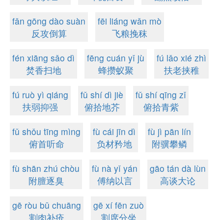
fǎn gōng dào suàn
fēi liáng wǎn mò
反攻倒算
飞粮挽秣
fén xiāng sǎo dì
fēng cuán yǐ jù
fú lǎo xié zhì
焚香扫地
蜂攒蚁聚
扶老挟稚
fú ruò yì qiáng
fǔ shí dì jiè
fǔ shí qīng zǐ
扶弱抑强
俯拾地芥
俯拾青紫
fǔ shǒu tīng mìng
fù cái jīn dì
fù jì pān lín
俯首听命
负材矜地
附骥攀鳞
fù shān zhú chòu
fù nà yǐ yán
gāo tán dà lùn
附膻逐臭
傅纳以言
高谈大论
gē ròu bǔ chuāng
gē xí fēn zuò
割肉补疮
割席分坐