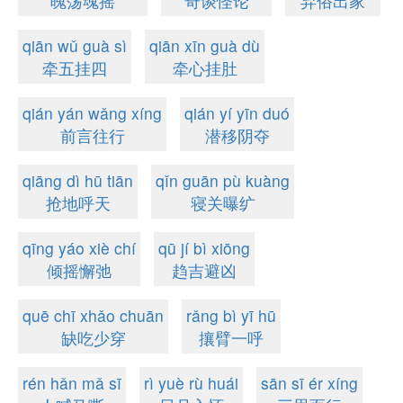
魄荡魂摇
奇谈怪论
弃俗出家
qiān wǔ guà sì
qiān xīn guà dù
牵五挂四
牵心挂肚
qián yán wǎng xíng
qián yí yīn duó
前言往行
潜移阴夺
qiāng dì hū tiān
qǐn guān pù kuàng
抢地呼天
寝关曝纩
qīng yáo xiè chí
qū jí bì xiōng
倾摇懈弛
趋吉避凶
quē chī xhǎo chuān
rǎng bì yī hū
缺吃少穿
攘臂一呼
rén hǎn mǎ sī
rì yuè rù huái
sān sī ér xíng