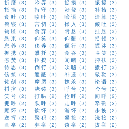
折 磨（3）
吟 弄（3）
捉 摸（3）
振 提（3）
指 摘（3）
持 守（3）
涉 登（3）
补 拾（3）
食 吐（3）
喷 吐（3）
啼 语（3）
遗 算（3）
餐 寝（3）
言 切（3）
操 入（3）
倾 吐（3）
销 匿（3）
食 弃（3）
附 悬（3）
挂 悬（3）
悬 束（3）
仰 笑（3）
仰 翻（3）
摇 顿（3）
息 养（3）
移 养（3）
偃 行（3）
握 沐（3）
握 携（3）
攀 托（3）
食 吞（3）
嘻 笑（3）
煮 焚（3）
捶 捣（3）
闻 睹（3）
抑 扶（3）
待 思（3）
倒 行（3）
吹 嘘（3）
撒 打（3）
傍 筑（3）
遮 蔽（3）
补 遗（3）
敲 勒（3）
铭 刻（3）
摩 厉（3）
抹 杀（3）
论 语（3）
捋 揎（3）
浇 铸（3）
呼 号（3）
啼 号（2）
笑 号（2）
打 哄（2）
抢 呼（2）
闻 呼（2）
拥 呼（2）
跃 呼（2）
走 呼（2）
牵 割（2）
顾 怀（2）
饮 怀（2）
游 怀（2）
步 换（2）
送 挥（2）
聚 积（2）
攀 接（2）
洗 接（2）
画 举（2）
弃 举（2）
谈 举（2）
拔 举（2）