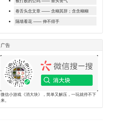
被打败的公鸡 —— 垂头丧气
卷舌头念文章 —— 含糊其辞；含含糊糊
隔墙看花 —— 伸不得手
广告
微信小游戏《消大块》，简单又解压，一玩就停不下
来。