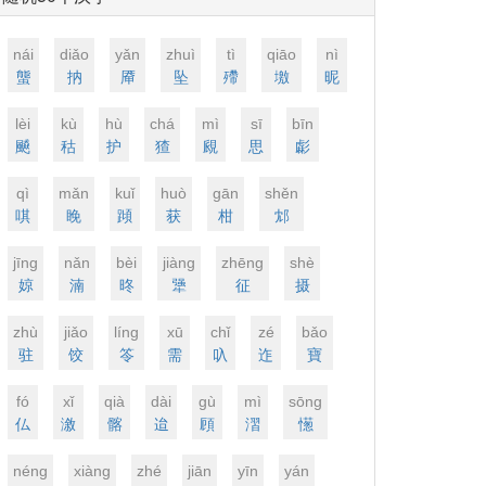
nái
diǎo
yǎn
zhuì
tì
qiāo
nì
螚
抐
厣
坠
殢
墽
昵
lèi
kù
hù
chá
mì
sī
bīn
飇
秙
护
猹
覛
思
虨
qì
mǎn
kuǐ
huò
ɡān
shěn
唭
睌
蹞
获
柑
邥
jīnɡ
nǎn
bèi
jiànɡ
zhēnɡ
shè
婛
湳
昸
犟
征
摄
zhù
jiǎo
línɡ
xū
chǐ
zé
bǎo
驻
饺
笭
需
叺
迮
寶
fó
xǐ
qià
dài
ɡù
mì
sōnɡ
仏
漵
髂
迨
頋
漝
憽
nénɡ
xiànɡ
zhé
jiān
yīn
yán