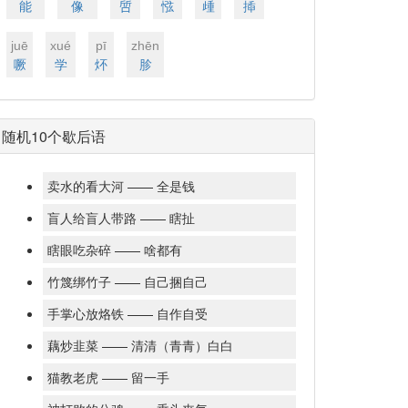
能
像
啠
惤
歱
揷
juē
xué
pī
zhēn
噘
学
炋
胗
随机10个歇后语
卖水的看大河 —— 全是钱
盲人给盲人带路 —— 瞎扯
瞎眼吃杂碎 —— 啥都有
竹篾绑竹子 —— 自己捆自己
手掌心放烙铁 —— 自作自受
藕炒韭菜 —— 清清（青青）白白
猫教老虎 —— 留一手