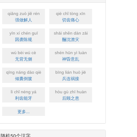
qiǎng zuò jiě rén
qiè chǐ tòng xīn
强做解人
切齿痛心
yīn xí chén guī
shāi shěn dàn zāi
因袭陈规
酾沈澹灾
wú bèi wú cè
shén hūn yì luàn
无背无侧
神昏意乱
qīng náng dào qiè
bīng lián huò jiē
倾囊倒箧
兵连祸接
lì chǐ néng yá
hòu gù zhī huàn
利齿能牙
后顾之患
更多...
随机50个汉字