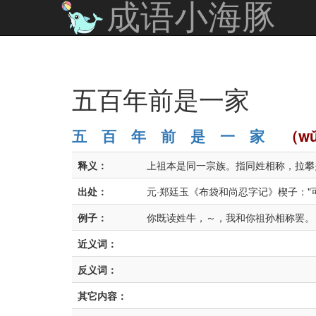
成语小海豚
五百年前是一家
五
百
年
前
是
一
家
（wǔ b
释义：
上祖本是同一宗族。指同姓相称，拉攀
出处：
元·郑廷玉《布袋和尚忍字记》楔子："
例子：
你既读姓牛，～，我和你祖孙相称罢。
近义词：
反义词：
其它内容：