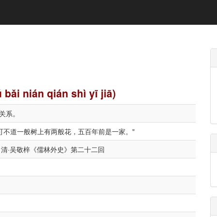
ǎi nián qián shì yī jiā)
关系。
可不道一般树上有两般花，五百年前是一家。"
 清·吴敬梓《儒林外史》第二十二回