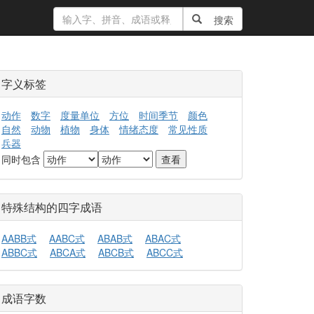
搜索
字义标签
动作
数字
度量单位
方位
时间季节
颜色
自然
动物
植物
身体
情绪态度
常见性质
兵器
同时包含
特殊结构的四字成语
AABB式
AABC式
ABAB式
ABAC式
ABBC式
ABCA式
ABCB式
ABCC式
成语字数