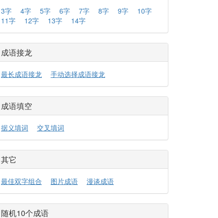
3字
4字
5字
6字
7字
8字
9字
10字
11字
12字
13字
14字
成语接龙
最长成语接龙
手动选择成语接龙
成语填空
据义填词
交叉填词
其它
最佳双字组合
图片成语
漫谈成语
随机10个成语