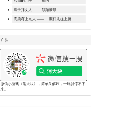
和尚的儿子 —— 拣的
瘸子拜丈人 —— 颠颠簸簸
高梁秆上点火 —— 一顺杆儿往上爬
广告
微信小游戏《消大块》，简单又解压，一玩就停不下
来。