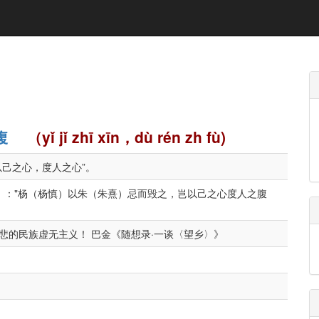
腹
（yǐ jǐ zhī xīn，dù rén zh fù)
以己之心，度人之心”。
八》："杨（杨慎）以朱（朱熹）忌而毁之，岂以己之心度人之腹
悲的民族虚无主义！ 巴金《随想录·一谈〈望乡〉》