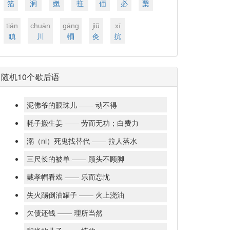
箔
涧
嬎
拄
価
必
檕
tián
chuān
ɡānɡ
jiǔ
xī
瞋
川
犅
灸
抭
随机10个歇后语
泥佛爷的眼珠儿 —— 动不得
耗子搬生姜 —— 劳而无功；白费力
溺（ni）死鬼找替代 —— 拉人落水
三尺长的被单 —— 顾头不顾脚
戴孝帽看戏 —— 乐而忘忧
失火踢倒油罐子 —— 火上浇油
欠债还钱 —— 理所当然