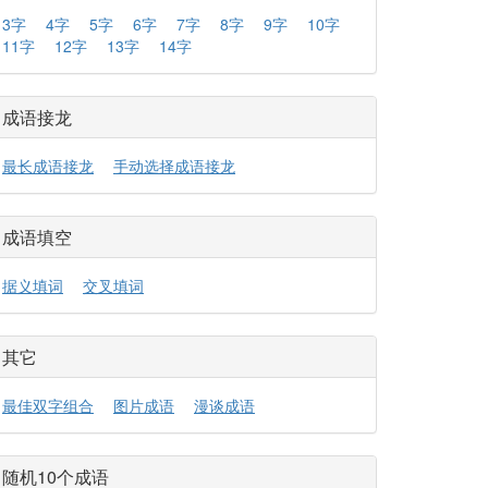
3字
4字
5字
6字
7字
8字
9字
10字
11字
12字
13字
14字
成语接龙
最长成语接龙
手动选择成语接龙
成语填空
据义填词
交叉填词
其它
最佳双字组合
图片成语
漫谈成语
随机10个成语