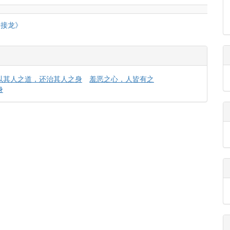
语接龙》
以其人之道，还治其人之身
羞恶之心，人皆有之
身