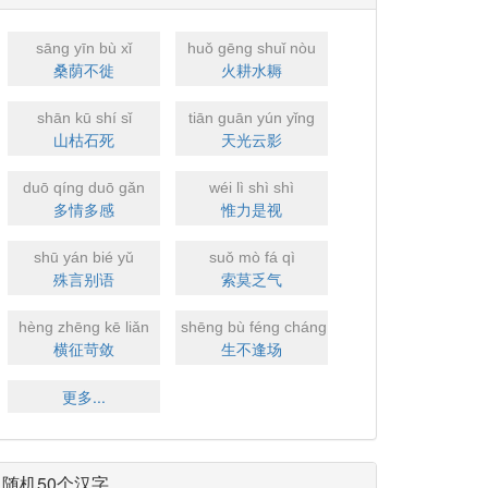
sāng yīn bù xǐ
huǒ gēng shuǐ nòu
桑荫不徙
火耕水耨
shān kū shí sǐ
tiān guān yún yǐng
山枯石死
天光云影
duō qíng duō gǎn
wéi lì shì shì
多情多感
惟力是视
shū yán bié yǔ
suǒ mò fá qì
殊言别语
索莫乏气
hèng zhēng kē liǎn
shēng bù féng cháng
横征苛敛
生不逢场
更多...
随机50个汉字