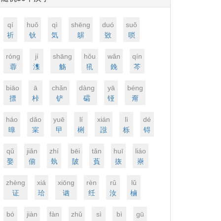
qí
huǒ
qì
shēnɡ
duó
suǒ
祈
钬
気
鵿
敚
唢
rónɡ
jí
shānɡ
hǒu
wǎn
qín
蓉
潗
觞
犼
鋔
芩
biāo
ā
chǎn
dànɡ
yā
bénɡ
摽
桛
铲
礵
铔
甭
háo
dǎo
yuē
lí
xián
lì
dé
曍
宲
曱
梸
誸
栎
锝
qǔ
jiǎn
zhí
bēi
tǎn
huī
liáo
娶
偂
埶
陂
萯
拻
嶚
zhènɡ
xiá
xiōnɡ
rèn
rǔ
lǔ
证
珨
讻
纴
汝
樐
bó
jiàn
fàn
zhǔ
sì
bì
ɡū