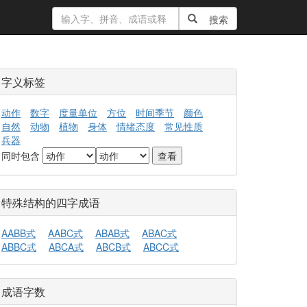
搜索
字义标签
动作
数字
度量单位
方位
时间季节
颜色
自然
动物
植物
身体
情绪态度
常见性质
兵器
同时包含
特殊结构的四字成语
AABB式
AABC式
ABAB式
ABAC式
ABBC式
ABCA式
ABCB式
ABCC式
成语字数