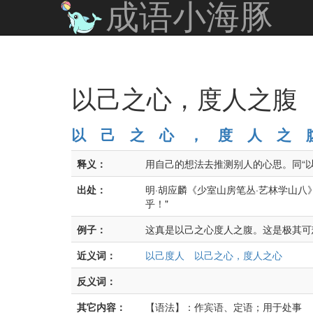
成语小海豚
以己之心，度人之腹
以
己
之
心
，
度
人
之
释义：
用自己的想法去推测别人的心思。同“
出处：
明·胡应麟《少室山房笔丛·艺林学山
乎！"
例子：
这真是以己之心度人之腹。这是极其可
近义词：
以己度人
以己之心，度人之心
反义词：
其它内容：
【语法】：作宾语、定语；用于处事