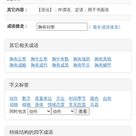
其它内容：
【语法】：作谓语、定语；用于书面语
成语接龙：
》最长成语接龙》
其它相关成语
胸有丘壑
胸中丘壑
胸中有数
胸有城府
胸有悬镜
胸有成略
胸有成竹
胸有成算
胸有甲兵
胸有鳞甲
字义标签
动作
数字
度量单位
方位
时间季节
颜色
自然
动物
植物
身体
情绪态度
常见性质
兵器
同时包含
特殊结构的四字成语