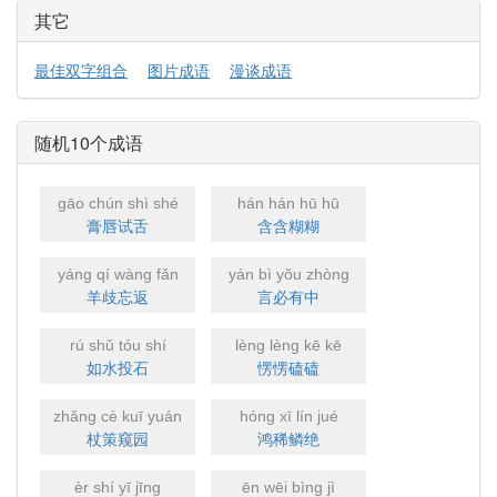
其它
最佳双字组合
图片成语
漫谈成语
随机10个成语
gāo chún shì shé
hán hán hū hū
膏唇试舌
含含糊糊
yáng qí wàng fǎn
yán bì yǒu zhòng
羊歧忘返
言必有中
rú shǔ tóu shí
lèng lèng kē kē
如水投石
愣愣磕磕
zhǎng cè kuī yuán
hóng xī lín jué
杖策窥园
鸿稀鳞绝
èr shí yī jīng
ēn wēi bìng jì