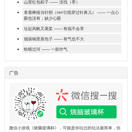
山里红包粽子 —— 没找（枣）
拿着棒槌当针纫（ren引线穿过针鼻儿） —— 一点心
眼也没有；缺少心眼
址起风帆又蔼桨 —— 有福不会享
烟袋锅里蒸包子 —— 有气也不大
蛤蟆过河 —— 一鼓作气
广告
微信小游戏《烧脑玻璃杯》，可能是你玩过的玩法最简单，但