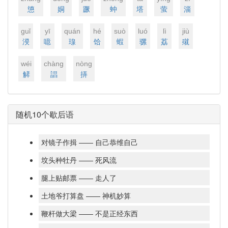
憄
姛
蹶
蚛
塔
萤
淄
ɡuǐ
yī
quán
hé
suò
luó
lì
jiù
湀
噫
瑔
饸
蝦
骡
荔
殧
wéi
chànɡ
nònɡ
觲
誯
挵
随机10个歇后语
对镜子作揖 —— 自己恭维自己
坟头种牡丹 —— 死风流
腿上贴邮票 —— 走人了
土地爷打算盘 —— 神机妙算
鞭杆做大梁 —— 不是正经东西