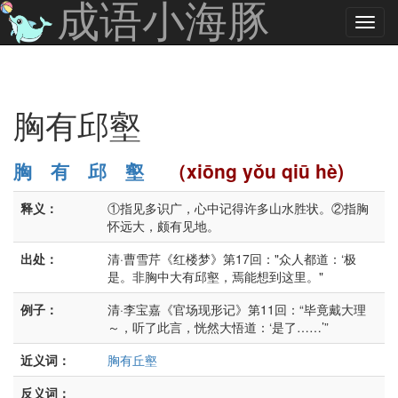
成语小海豚
胸有邱壑
胸
有
邱
壑
（xiōng yǒu qiū hè)
释义：
①指见多识广，心中记得许多山水胜状。②指胸
怀远大，颇有见地。
出处：
清·曹雪芹《红楼梦》第17回："众人都道：‘极
是。非胸中大有邱壑，焉能想到这里。"
例子：
清·李宝嘉《官场现形记》第11回：“毕竟戴大理
～，听了此言，恍然大悟道：‘是了……’”
近义词：
胸有丘壑
反义词：