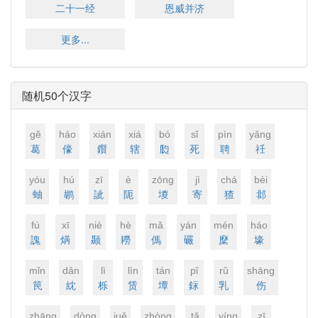
二十一经
恩威并济
更多...
随机50个汉字
ɡě
háo
xián
xiá
bó
sǐ
pìn
yǎnɡ
葛
儫
鑦
辖
瓝
死
聘
祍
yóu
hú
zī
è
zōnɡ
jì
chá
bèi
蚰
鹕
訿
阨
堫
寄
猹
邶
fú
xī
niè
hè
mǎ
yán
mén
háo
謉
焫
颞
耮
傌
礹
穈
壕
mǐn
dǎn
lì
lìn
tán
pǐ
rǔ
shānɡ
笢
紞
栎
赁
墰
銢
乳
伤
zhānɡ
dònɡ
juě
zhònɡ
tǎ
yínɡ
zī