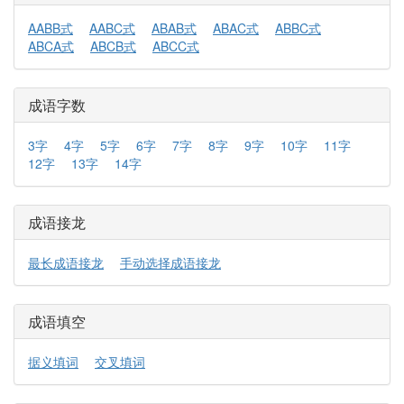
AABB式
AABC式
ABAB式
ABAC式
ABBC式
ABCA式
ABCB式
ABCC式
成语字数
3字
4字
5字
6字
7字
8字
9字
10字
11字
12字
13字
14字
成语接龙
最长成语接龙
手动选择成语接龙
成语填空
据义填词
交叉填词