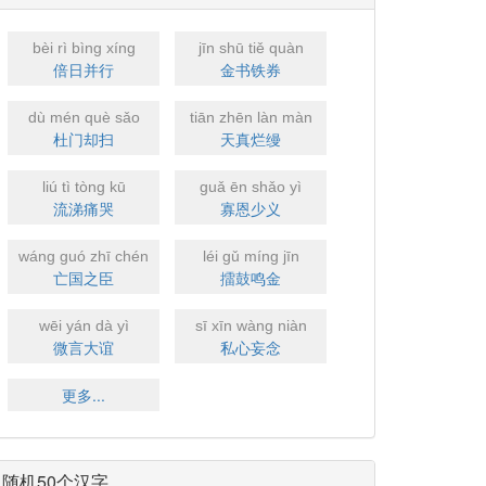
bèi rì bìng xíng
jīn shū tiě quàn
倍日并行
金书铁券
dù mén què sǎo
tiān zhēn làn màn
杜门却扫
天真烂缦
liú tì tòng kū
guǎ ēn shǎo yì
流涕痛哭
寡恩少义
wáng guó zhī chén
léi gǔ míng jīn
亡国之臣
擂鼓鸣金
wēi yán dà yì
sī xīn wàng niàn
微言大谊
私心妄念
更多...
随机50个汉字