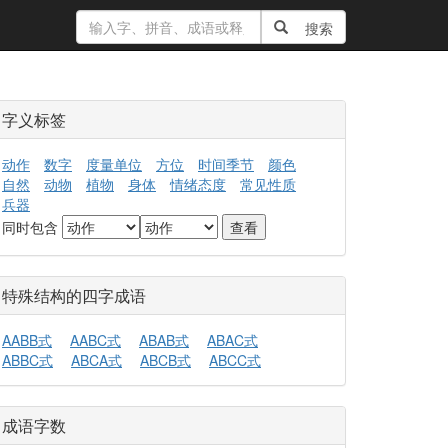
搜索
字义标签
动作
数字
度量单位
方位
时间季节
颜色
自然
动物
植物
身体
情绪态度
常见性质
兵器
同时包含
特殊结构的四字成语
AABB式
AABC式
ABAB式
ABAC式
ABBC式
ABCA式
ABCB式
ABCC式
成语字数