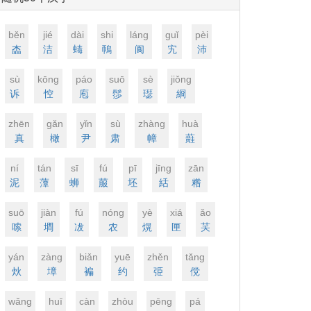
běn
jié
dài
shi
lánɡ
ɡuǐ
pèi
楍
洁
蝳
鳾
阆
宄
沛
sù
kōnɡ
páo
suō
sè
jiǒnɡ
诉
悾
庖
髿
璱
綗
zhēn
ɡǎn
yǐn
sù
zhànɡ
huà
真
橄
尹
肃
幛
蘳
ní
tán
sī
fú
pī
jīnɡ
zān
泥
藫
蛳
菔
坯
絬
糌
suō
jiàn
fú
nónɡ
yè
xiá
ǎo
嗦
墹
冹
农
熀
匣
芺
yán
zànɡ
biǎn
yuē
zhěn
tǎnɡ
炏
墇
褊
约
弫
傥
wǎnɡ
huī
càn
zhòu
pēnɡ
pá