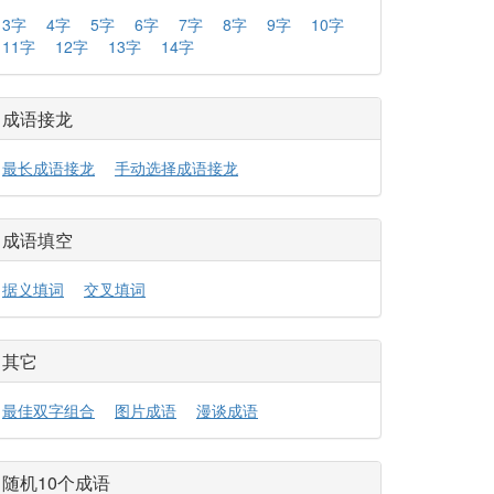
3字
4字
5字
6字
7字
8字
9字
10字
11字
12字
13字
14字
成语接龙
最长成语接龙
手动选择成语接龙
成语填空
据义填词
交叉填词
其它
最佳双字组合
图片成语
漫谈成语
随机10个成语