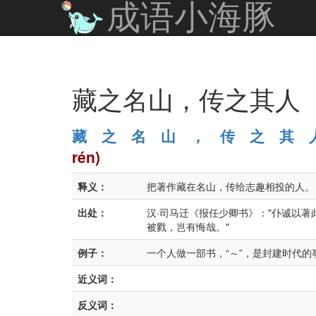
成语小海豚
藏之名山，传之其人
藏
之
名
山
，
传
之
其
rén)
释义：
把著作藏在名山，传给志趣相投的人。
出处：
汉·司马迁《报任少卿书》："仆诚以
被戮，岂有悔哉。"
例子：
一个人做一部书，“～”，是封建时代的
近义词：
反义词：