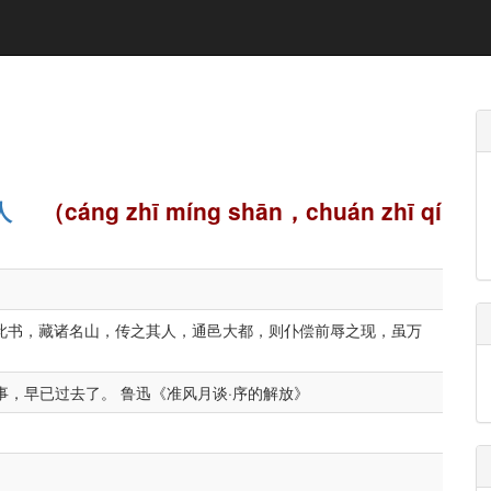
人
（cáng zhī míng shān，chuán zhī qí
著此书，藏诸名山，传之其人，通邑大都，则仆偿前辱之现，虽万
事，早已过去了。 鲁迅《准风月谈·序的解放》