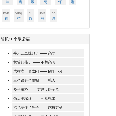
迬
麾
爘
冑
怦
潖
kàn
yínɡ
fú
jiǎn
bō
看
茔
蜉
谫
波
随机10个歇后语
半天云里挂剪子 —— 高才
黄昏的燕子 —— 不想高飞
大树底下晒太阳 —— 阴阳不分
三个钱买个媳妇 —— 贱人
筷子搭桥 —— 难过；路子窄
饭店里端菜 —— 和盘托出
棉花塞住了鼻子 —— 憋得难受