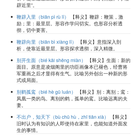
辟近里”。
鞭辟入里（biān pì rù lǐ）
【释义】鞭辟：鞭策，激
励；里：最里层。形容作学问切实。也形容分析透
彻，切中要害。
鞭辟向里（biān bì xiàng lǐ）
【释义】意指深入剖
析，使靠近最里层。形容探求透彻，深入精微。
别开生面（bié kāi shēng miàn）
【释义】生面：新的
面目。原意是凌烟阁里的功臣画像本已褪色，经曹将
军重画之后才显得有生气。比喻另外创出一种新的形
式或局面。
别鹤孤鸾（bié hè gū luán）
【释义】别：离别；鸾：
凤凰一类的鸟。离别的鹤，孤单的鸾。比喻远离的夫
妻。
不出户，知天下（bù chū hù，zhī tiān xià）
【释义】
旧时认为有知识的人即使待在家里，也能知道外面发
生的事情。