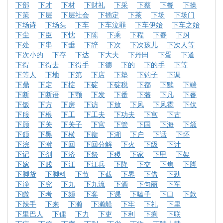
下部
下才
下材
下财礼
下采
下蔡
下餐
下操
下策
下层
下层社会
下插定
下茶
下场
下场门
下场诗
下场头
下车
下车泣罪
下车伊始
下车之始
下尘
下臣
下忱
下陈
下乘
下程
下舂
下厨
下处
下串
下垂
下辞
下次
下次孩儿
下次人等
下次小的
下存
下达
下大夫
下丹田
下蛋
下道
下得
下得去
下得手
下德
下的
下的手
下等
下等人
下地
下第
下店
下垫
下钓子
下调
下鼎
下定
下椗
下碇
下碇税
下都
下黩
下端
下断
下断语
下颚
下发
下番
下藩
下凡
下蕃
下饭
下方
下房
下访
下放
下风
下风雹
下伏
下服
下根
下工
下工夫
下功夫
下宫
下古
下顾
下关
下关子
下官
下管
下国
下海
下颔
下颌
下黑
下横
下衡
下湖
下户
下话
下怀
下浣
下澣
下回
下回分解
下火
下级
下计
下记
下剂
下济
下祭
下稷
下家
下甲
下架
下嫁
下贱
下江
下江兵
下降
下交
下焦
下脚
下脚货
下脚料
下节
下截
下界
下借
下劲
下浄
下究
下九
下九流
下酒
下句丽
下军
下瞰
下考
下颏
下客
下课
下嗑子
下口
下款
下辣手
下来
下濑
下濑船
下牢
下礼
下里
下里巴人
下俚
下力
下吏
下利
下痢
下联