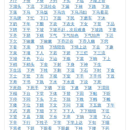
下疗
下僚
下寮
下列
下劣
下临
下陵上替
下溜头
下流
下流社会
下漏
下禄
下路
下旅
下落
下马
下马饭
下马坊
下马冯妇
下马看花
下马牌
下忙
下门
下面
下民
下磨车
下沐
下奶
下年
下酿
下农
下农夫
下女
下贫
下品
下聘
下平
下坡
下坡不赶，次后难逢
下坡路
下妻
下齐
下脐
下棋
下气
下气怡色
下气怡声
下迁
下欠
下锹撅
下锹镢
下乔迁谷
下乔入幽
下窍
下妾
下亲
下情
下情陪告
下情上达
下去
下趣
下泉
下壤
下人
下若
下箬
下三烂
下三流
下埽
下色
下山
下讪
下殇
下裳
下晌
下上
下梢
下梢头
下舍
下射
下身
下神
下生
下生活
下声
下牲
下剩
下湿
下石
下时
下食
下士
下世
下市
下视
下室
下手
下手书
下首
下寿
下书
下孰
下水
下水道
下说
下死
下死劲
下死手
下驷
下宿
下遂
下隧
下潠田
下榻
下台
下堂
下体
下替
下田
下帖
下听
下停
下同
下头
下土
下脱
下晩
下帏
下帷
下痿
下位
下餵
下文
下问
下屋
下五旗
下午
下武
下席
下细
下下
下下人
下下细细
下弦
下贤
下县
下限
下乡
下庠
下饷
下泄
下心
下辛
下行
下性子
下学
下学上达
下旬
下咽
下焉者
下筵
下眼看
下眼觑
下秧
下腰
下药