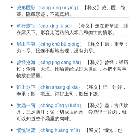
藏形匿影（cáng xíng nì yǐng）
【释义】藏、匿：隐
藏。隐藏形迹，不露真相。
草行露宿（cǎo xíng lù sù）
【释义】走在野草里，睡
在露天下。形容走远路的人艰苦和匆忙的情形。
层出不穷（céng chū bù qióng）
【释义】层：重复；
穷：尽。接连不断地出现，没有穷尽。
曾经沧海（céng jīng cāng hǎi）
【释义】曾经：经历
过；沧海：大海。比喻曾经见过大世面，不把平常事
物放在眼里。
谄上欺下（chǎn shàng qī xià）
【释义】谄：讨好，
奉承；欺：欺压。讨好上司，欺压下级。
尝鼎一脔（cháng dǐng yī luán）
【释义】鼎：古代炊
具，三足两耳；脔：切成块的肉。尝鼎里一片肉，就
可以知道整个鼎里的肉味。
惝恍迷离（chǎng huǎng mí lí）
【释义】惝恍：也