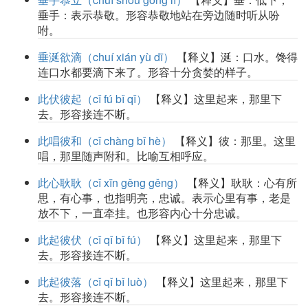
垂手：表示恭敬。形容恭敬地站在旁边随时听从吩
咐。
垂涎欲滴（chuí xián yù dī）
【释义】涎：口水。馋得
连口水都要滴下来了。形容十分贪婪的样子。
此伏彼起（cǐ fú bǐ qǐ）
【释义】这里起来，那里下
去。形容接连不断。
此唱彼和（cǐ chàng bǐ hè）
【释义】彼：那里。这里
唱，那里随声附和。比喻互相呼应。
此心耿耿（cǐ xīn gěng gěng）
【释义】耿耿：心有所
思，有心事，也指明亮，忠诚。表示心里有事，老是
放不下，一直牵挂。也形容内心十分忠诚。
此起彼伏（cǐ qǐ bǐ fú）
【释义】这里起来，那里下
去。形容接连不断。
此起彼落（cǐ qǐ bǐ luò）
【释义】这里起来，那里下
去。形容接连不断。