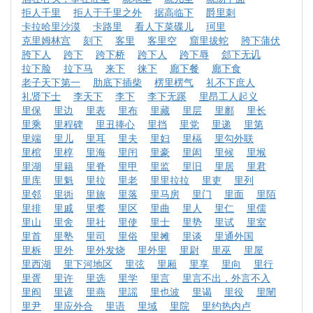
拒人千里
拒人于千里之外
据高临下
爵里刺
卡拉哈里沙漠
卡路里
看人下菜碟儿
珂里
克里姆林宫
刻下
客里
客里空
窟里拔蛇
胯下蒲伏
胯下人
跨下
跨下桥
跨下人
跨下辱
郐下无讥
拉下脸
拉下马
来下
徕下
廊下餐
廊下食
老子天下第一
肋底下插柴
楞里楞气
礼不下庶人
礼贤下士
李天下
李下
李下无蹊
里昂工人起义
里保
里边
里表
里布
里藏
里层
里鄽
里长
里乘
里程碑
里丑捧心
里挡
里党
里递
里第
里端
里儿
里耳
里夫
里妇
里槅
里勾外联
里棺
里椁
里海
里闬
里豪
里闳
里候
里堠
里湖
里籍
里脊
里甲
里监
里旧
里居
里君
里库
里魁
里拉
里老
里里拉拉
里吏
里列
里邻
里衖
里旅
里落
里马房
里门
里面
里陌
里排
里戚
里耆
里区
里曲
里人
里仁
里儒
里山
里舍
里社
里使
里士
里势
里试
里室
里首
里塾
里司
里俗
里摊
里谈
里通外国
里柝
里外
里外发烧
里外里
里尉
里巫
里屋
里西湖
里下河地区
里弦
里厢
里享
里向
里行
里胥
里许
里选
里学
里言
里言不出，外言不入
里阎
里谚
里燕
里謡
里也波
里谒
里役
里闉
里尹
里应外合
里语
里域
里院
里约热内卢