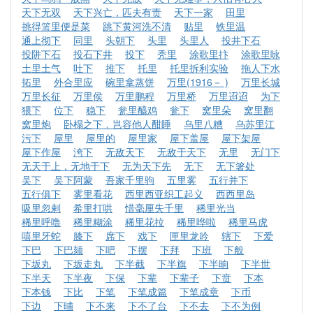
天下无双
天下兴亡，匹夫有责
天下一家
田里
挑得篮里便是菜
跳下黄河洗不清
贴里
铁里温
通上彻下
同里
头朝下
头里
头里人
投井下石
投阱下石
投石下井
投下
秃里
涂歌里抃
涂歌里咏
土里土气
吐下
推下
托里
托里拆利实验
拖人下水
拓里
外合里应
碗里拿蒸饼
万里(1916－ )
万里长城
万里长征
万里侯
万里鹏程
万里桥
万里迢迢
为下
猥下
位下
稳下
瓮里醯鸡
瓮下
窝里朵
窝里翻
窝里炮
卧榻之下﹐岂容他人酣睡
乌里八糟
乌苏里江
污下
屋里
屋里的
屋里家
屋下盖屋
屋下架屋
屋下作屋
洿下
无敌天下
无敌于天下
无里
无门下
无天于上，无地于下
无为天下先
无下
无下箸处
吴下
吴下阿蒙
吾家千里驹
五里雾
五行并下
五行俱下
雾里看花
西里西亚织工起义
西西里岛
吸里忽剌
希里打哄
惜毫厘失千里
稀里光当
稀里呼噜
稀里糊涂
稀里花拉
稀里哗啦
稀里马虎
嘻里牙蛇
膝下
席下
戏下
匣里龙吟
辖下
下爱
下巴
下巴颏
下吧
下摆
下拜
下班
下般
下坂丸
下坂走丸
下半截
下半旗
下半晌
下半世
下半天
下半夜
下保
下辈
下辈子
下贲
下本
下本钱
下比
下笔
下笔成篇
下笔成章
下币
下边
下晡
下不来
下不了台
下不去
下不为例