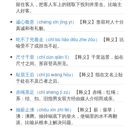
留住客人，把客人车上的辖取下投到井里去。比喻主
人好客。
诚心敬意（chéng xīn jìng yì）
【释义】形容对人十分
真诚和有礼貌。
吃不了兜着走（chī bù liǎo dōu zhe zǒu）
【释义】比
喻受不了或担当不起。
尺寸千里（chǐ cùn qiān lǐ）
【释义】千里远景，如在
尺寸之间。形容登高所见。
耻居王后（chǐ jū wáng hòu）
【释义】指在文名上耻
于处在不及己者之后。
赤绳系足（chì shéng jì zú）
【释义】赤绳：红绳；
系：结、扣。旧指男女双方经由媒人介绍而成亲。
抽薪止沸（chōu xīn zhǐ fèi）
【释义】薪：柴草；
沸：沸腾。抽掉锅底下的柴火，使锅里的水不再翻
滚。比喻从根本上解决问题。