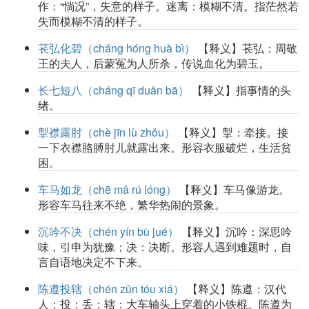
作：“惝况”，失意的样子。迷离：模糊不清。指茫然若
失而模糊不清的样子。
苌弘化碧（cháng hóng huà bì）
【释义】苌弘：周敬
王的夫人，后蒙冤为人所杀，传说血化为碧玉。
长七短八（cháng qī duǎn bā）
【释义】指事情的头
绪。
掣襟露肘（chè jīn lù zhǒu）
【释义】掣：牵接。接
一下衣襟胳膊肘儿就露出来。形容衣服破烂，生活贫
困。
车马如龙（chē mǎ rú lóng）
【释义】车马像游龙。
形容车马往来不绝，繁华热闹的景象。
沉吟不决（chén yín bù jué）
【释义】沉吟：深思吟
味，引申为犹豫；决：决断。形容人遇到难题时，自
言自语地决定不下来。
陈遵投辖（chén zūn tóu xiá）
【释义】陈遵：汉代
人；投：丢；辖：大车轴头上穿着的小铁棍。陈遵为