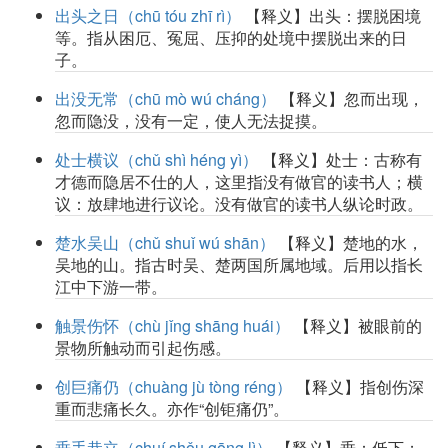
出头之日（chū tóu zhī rì）
【释义】出头：摆脱困境
等。指从困厄、冤屈、压抑的处境中摆脱出来的日
子。
出没无常（chū mò wú cháng）
【释义】忽而出现，
忽而隐没，没有一定，使人无法捉摸。
处士横议（chǔ shì héng yì）
【释义】处士：古称有
才德而隐居不仕的人，这里指没有做官的读书人；横
议：放肆地进行议论。没有做官的读书人纵论时政。
楚水吴山（chǔ shuǐ wú shān）
【释义】楚地的水，
吴地的山。指古时吴、楚两国所属地域。后用以指长
江中下游一带。
触景伤怀（chù jǐng shāng huái）
【释义】被眼前的
景物所触动而引起伤感。
创巨痛仍（chuàng jù tòng réng）
【释义】指创伤深
重而悲痛长久。亦作“创钜痛仍”。
垂手恭立（chuí shǒu gōng lì）
【释义】垂：低下；