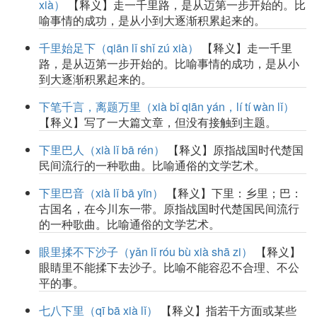
xià）
【释义】走一千里路，是从迈第一步开始的。比
喻事情的成功，是从小到大逐渐积累起来的。
千里始足下（qiān lǐ shǐ zú xià）
【释义】走一千里
路，是从迈第一步开始的。比喻事情的成功，是从小
到大逐渐积累起来的。
下笔千言，离题万里（xià bǐ qiān yán，lí tí wàn lǐ）
【释义】写了一大篇文章，但没有接触到主题。
下里巴人（xià lǐ bā rén）
【释义】原指战国时代楚国
民间流行的一种歌曲。比喻通俗的文学艺术。
下里巴音（xià lǐ bā yīn）
【释义】下里：乡里；巴：
古国名，在今川东一带。原指战国时代楚国民间流行
的一种歌曲。比喻通俗的文学艺术。
眼里揉不下沙子（yǎn lǐ róu bù xià shā zi）
【释义】
眼睛里不能揉下去沙子。比喻不能容忍不合理、不公
平的事。
七八下里（qī bā xià lǐ）
【释义】指若干方面或某些