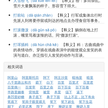
大雪纷飞（dà xuě fēn fēi）
【释义】纷：多而杂乱。
雪片大量飘落的样子。形容雪下得大。
打前站（dǎ qián zhàn）
【释义】行军或集体出行时
先派人到将要停留或到达的地点去办理食宿等事务。
打滚撒泼（dǎ gǔn sā pō）
【释义】躺倒在地上打
滚，嘴里骂着泼辣的话。同“撒泼打滚”。
打诨插科（dǎ hùn chā kē）
【释义】科：古曲戏曲中
的表情动作。穿插在戏曲表演中的能使观众发笑的表
演与道白。亦泛指引人发笑的动作与言谈。
相关词语
阿里山
阿里斯托芬
阿下
阿主沙里
暗地里
暗里
八千里路云和月
霸下
白下
百里
百里才
百里君
百里挑一
百里宰
百里之命
百下百全
百下百着
半路里姻眷
背地里
被里
本里
偪下
逼下
鼻凹里砂糖
鼻子底下
鼻子下面
比上不足，比下有余
笔底下
笔筒子眼里观天
笔下
笔下超生
笔下生花
鄙下
必里迟离
陛下
庳下
鞭辟近里
鞭辟入里