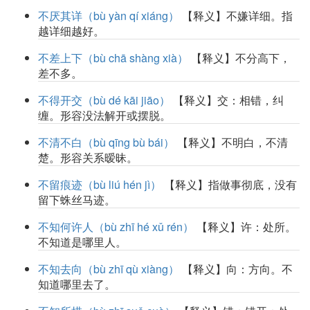
不厌其详（bù yàn qí xiáng）
【释义】不嫌详细。指
越详细越好。
不差上下（bù chā shàng xià）
【释义】不分高下，
差不多。
不得开交（bù dé kāi jiāo）
【释义】交：相错，纠
缠。形容没法解开或摆脱。
不清不白（bù qīng bù bái）
【释义】不明白，不清
楚。形容关系暧昧。
不留痕迹（bù liú hén jì）
【释义】指做事彻底，没有
留下蛛丝马迹。
不知何许人（bù zhī hé xǔ rén）
【释义】许：处所。
不知道是哪里人。
不知去向（bù zhī qù xiàng）
【释义】向：方向。不
知道哪里去了。