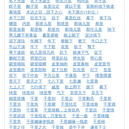
名下无虚
名下无虚士
明见万里
鸣珂里
冥子里
瞑子里
酩子里
命里注定
谬以千里
莫斯科地下铁道
蓦地里
木边之目，田下之心
木下惠介(1912- )
木下三郎
目无下尘
目下
幕里红丝
幕下
拿下马
哪里
内里
那搭儿里
那搭里
那埚儿里
那里
那里放着
那里每
那里也
那塌儿里
那坨儿里
纳下
男儿膝下有黄金
囊里盛锥
能上能下
泥沙俱下
泥下潜珪
年脚下
年下
辇毂下
辇下
牛口之下
牛山下涕
牛下
牛下歌
农里
奴下
驽下
弩下逃箭
欧几里得几何
趴下
赔身下气
盆下
鹏程万里
劈里巴拉
劈里叭拉
劈先里
劈心里
噼里啪啦
噼里嘭啷
皮里抽肉
皮里春秋
皮里晋书
皮里膜外
皮里阳秋
皮下注射
匹先里
圮下
贫里
贫下
贫下中农
平方公里
平康里
平下
噗里噗通
普天下
普天之下
七八下里
七里濑
七里香
七上八下
七行俱下
戚里
欺上罔下
旗下
綦下
绮里
绮里祠
绮里季
气下
弃背天下
弃天下
砌里搭撒
千里
千里别
千里尘
千里鹅毛
千里骨
千里光
千里急
千里骥
千里结言
千里借筹
千里酒
千里驹
千里客
千里馈粮，士有饥色
千里目
千里情
千里迢迢
千里投名，万里投主
千里一曲
千里移檄
千里意
千里姻缘使线牵
千里姻缘一线牵
千里棹
千里之任
千里之志
千里烛
牵牛下井
谦恭下士