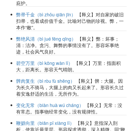
庇护。
弊帚千金（bì zhǒu qiān jīn）
【释义】对自家的破旧
扫帚，也看成价值千金。比喻对己物的珍视。弊，一
本作“敝”。
弊绝风清（bì jué fēng qīng）
【释义】弊：坏事；
清：洁净。贪污、舞弊的事情没有了。形容坏事绝
迹，社会风气良好。
碧空万里（bì kōng wàn lǐ）
【释义】万里：指面积
大，距离长。形容天气晴朗。
髀肉复生（bì ròu fù shēng）
【释义】髀：大腿。因
为长久不骑马，大腿上的肉又长起来了。形容长久过
着安逸舒适的生活，无所作为。
变化无常（biàn huà wú cháng）
【释义】无常：没
有常态。指事物经常变化，没有规律性。
鞭擗向里（biān pǐ xiàng lǐ）
【释义】意指深入剖
析，使靠近最里层。形容探求透彻，深入精微。同“鞭