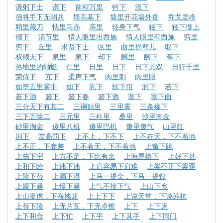
谦躬下士
谦下
前程万里
钤下
浅下
强将手下无弱兵
墙高基下
墙里开花墙外香
乔戈里峰
鞘里藏刀
怯里马赤
亲里
轻身下气
轻下
轻下慢上
倾下
清节里
情人眼里出西施
情人眼里有西施
穷里
穷下
丘里
求贤下士
区里
曲里拐弯儿
取下
权倾天下
泉里
泉下
却下
阙里
阙下
羣下
热地里的蚰蜒
仁里
日里
日下
日下无双
日行千里
荣侍下
宂下
柔声下气
肉里刺
肉里眼
如堕五里雾中
如下
乳下
软下疳
润下
若下
若下酒
箬下
箬下春
箬下酒
塞下
塞下曲
三分天下有其二
三襕贴里
三里雾
三条椽下
三下五除二
三元里
三柱里
桑里
沙里淘金
砂里淘金
傻里八机
傻里巴机
傻里傻气
山里红
闪下
赏高罚下
上不上，下不下
上不在天，下不着地
上不正，下参差
上不着天，下不着地
上窜下跳
上栋下宇
上方不足，下比有余
上海屋檐下
上好下甚
上和下睦
上讳下讳
上肩容易下肩难
上梁不正下梁歪
上陵下替
上漏下湿
上马一提金，下马一提银
上嫚下暴
上慢下暴
上气不接下气
上山下乡
上山捉虎，下海擒龙
上上下下
上说天堂，下说苏杭
上替下陵
上无片瓦，下无卓锥
上下
上下床
上下和合
上下忙
上下平
上下其手
上下同门