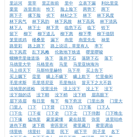
里运河
里宰
里正衙前
里中
立表下漏
利比里亚
栗里
连里竟街
怜下
脸上脸下
两势下
两下
两下子
撂下脸
劣下
林杞之下
林下
林下风度
林下风气
林下风韵
林下风致
林下高风
林下清风
林下人
林下士
林下意
临危下石
临下
铃下
留下
柳下
柳下道儿
柳下惠
柳下季
柳下借阴
笼里抓鸡
楼桑里
漏下
甪里
甪里先生
禄里
路里彩
路上路下
路上说话，草里有人
率下
乱下风雹
乱下风飑
伦敦地下铁道
啰里啰唆
螺蛳壳里做道场
洛下
落井下石
落阱下石
落下
马德里大学
马格里布
马里
马里亚纳海沟
马上得天下
马斯特里赫特
马下卒
买上告下
买上嘱下
蛮里
瞒上不瞒下
瞒上欺下
忙里偷闲
毛里求斯
毛里塔尼亚
毛里拖毡
冒天下之大不韪
没地里的巡检
没里没外
没上没下
没上下
没下
没下颔的话
没下鞘
没下梢
没下稍
眉高眼下
眉下添眉
每日里
每下
每下愈况
门里出身
门里大
门里人
门下
门下督
门下坊
门下客
门下人
门下生
门下省
门下史
门下士
门下侍鄌
门下晩生
门下掾
猛地里
蒙里蒙懂
蒙在鼓里
弥里
迷里咕咚
迷伤下蔡
迷下蔡
密苏里河
蜜里藏刀
蜜里调油
绵里铁
绵里针
面里
民下
岷下芋
闵子里
名下