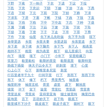
下野
下夜
下一钩子
下衣
下遗
下议
下役
下邑
下意
下意识
下阴
下姻
下游
下余
下愚
下语
下狱
下元
下苑
下院
下钥
下葬
下泽
下泽车
下昃
下寨
下帐
下镇
下政
下肢
下直
下趾
下祑
下秩
下中
下中农
下忠
下种
下昼
下属
下瞩
下注
下筯
下箸
下装
下状
下坠
下缒
下着
下资
下子
下走
下卒
下罪
下尊
下作
下坐
仙里
先下米儿先吃饭
先下手为强
现下
乡举里选
乡里
乡里夫妻
乡里迓鼓
乡亲里道
乡下
乡下老
乡下佬
乡下脑壳
乡下气
乡下人
相表里
相持不下
相里
相为表里
相下
箱儿里盛只
向里
向下
项里
项下
小门下
小年下
笑里暗藏刀
笑里刀
歇里歇松
歇斯的里亚
歇斯底里
歇斯特里
胁底下插柴
挟天子以令天下
斜刺里
泄下
心里
心上心下
心下
新喀里多尼亚
新里
行百里者半于九十
行间字里
行下
形而下
形而下学
形下
休下
修下
朽下
秀里秀气
袖里春
袖里乾坤
袖里玄机
胥里
虚里
虚下
魆地里
墟里
许下
宣下
旋里
雪里红
雪里蕻
雪里青
雪里送炭
雪里炭
亚得里亚海
烟士披里纯
腌里巴舎
延地里
言下
言语妙天下
岩下电
眼底下
眼里揉不下沙子
眼皮底下
眼皮子底下
眼时下
眼下