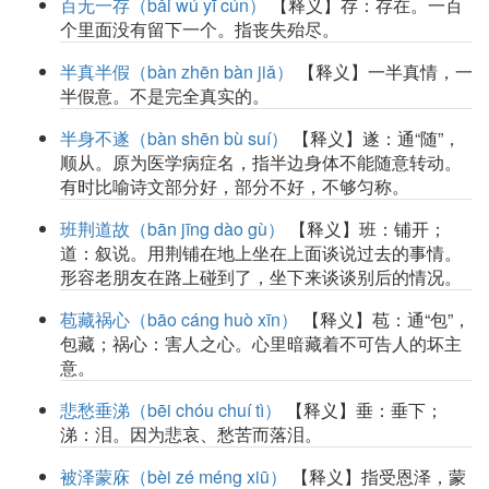
百无一存（bǎi wú yī cún）
【释义】存：存在。一百
个里面没有留下一个。指丧失殆尽。
半真半假（bàn zhēn bàn jiǎ）
【释义】一半真情，一
半假意。不是完全真实的。
半身不遂（bàn shēn bù suí）
【释义】遂：通“随”，
顺从。原为医学病症名，指半边身体不能随意转动。
有时比喻诗文部分好，部分不好，不够匀称。
班荆道故（bān jīng dào gù）
【释义】班：铺开；
道：叙说。用荆铺在地上坐在上面谈说过去的事情。
形容老朋友在路上碰到了，坐下来谈谈别后的情况。
苞藏祸心（bāo cáng huò xīn）
【释义】苞：通“包”，
包藏；祸心：害人之心。心里暗藏着不可告人的坏主
意。
悲愁垂涕（bēi chóu chuí tì）
【释义】垂：垂下；
涕：泪。因为悲哀、愁苦而落泪。
被泽蒙庥（bèi zé méng xiū）
【释义】指受恩泽，蒙