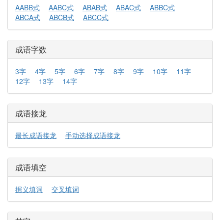
AABB式
AABC式
ABAB式
ABAC式
ABBC式
ABCA式
ABCB式
ABCC式
成语字数
3字
4字
5字
6字
7字
8字
9字
10字
11字
12字
13字
14字
成语接龙
最长成语接龙
手动选择成语接龙
成语填空
据义填词
交叉填词