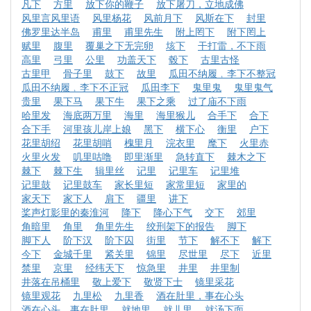
凡下
方里
放下你的鞭子
放下屠刀，立地成佛
风里言风里语
风里杨花
风前月下
风斯在下
封里
佛罗里达半岛
甫里
甫里先生
附上罔下
附下罔上
赋里
腹里
覆巢之下无完卵
垓下
干打雷，不下雨
高里
弓里
公里
功盖天下
毂下
古里古怪
古里甲
骨子里
鼓下
故里
瓜田不纳履﹐李下不整冠
瓜田不纳履﹐李下不正冠
瓜田李下
鬼里鬼
鬼里鬼气
贵里
果下马
果下牛
果下之乘
过了庙不下雨
哈里发
海底两万里
海里
海里猴儿
合手下
合下
合下手
河里孩儿岸上娘
黑下
横下心
衡里
户下
花里胡绍
花里胡哨
槐里月
浣衣里
麾下
火里赤
火里火发
叽里咕噜
即里渐里
急转直下
棘木之下
棘下
棘下生
辑里丝
记里
记里车
记里堆
记里鼓
记里鼓车
家长里短
家常里短
家里的
家天下
家下人
肩下
疆里
讲下
桨声灯影里的秦淮河
降下
降心下气
交下
郊里
角暗里
角里
角里先生
绞刑架下的报告
脚下
脚下人
阶下汉
阶下囚
街里
节下
解不下
解下
今下
金城千里
紧关里
锦里
尽世里
尽下
近里
禁里
京里
经纬天下
惊急里
井里
井里制
井落在吊桶里
敬上爱下
敬贤下士
镜里采花
镜里观花
九里松
九里香
酒在肚里，事在心头
酒在心头，事在肚里
就地里
就儿里
就汤下面