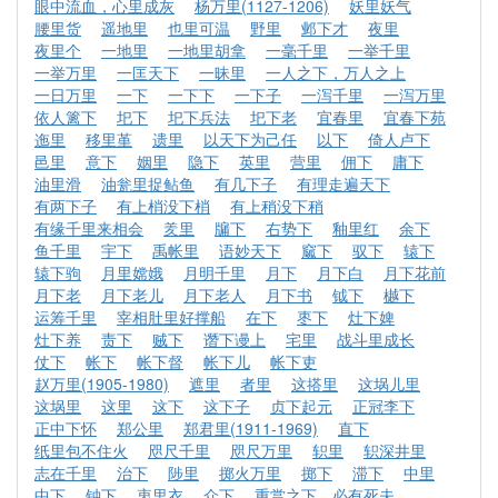
眼中流血，心里成灰
杨万里(1127-1206)
妖里妖气
腰里货
遥地里
也里可温
野里
邺下才
夜里
夜里个
一地里
一地里胡拿
一毫千里
一举千里
一举万里
一匡天下
一昧里
一人之下，万人之上
一日万里
一下
一下下
一下子
一泻千里
一泻万里
依人篱下
圯下
圯下兵法
圯下老
宜春里
宜春下苑
迤里
移里堇
遗里
以天下为己任
以下
倚人卢下
邑里
意下
姻里
隐下
英里
营里
佣下
庸下
油里滑
油瓮里捉鲇鱼
有几下子
有理走遍天下
有两下子
有上梢没下梢
有上稍没下稍
有缘千里来相会
羑里
牖下
右势下
釉里红
余下
鱼千里
宇下
禹帐里
语妙天下
窳下
驭下
辕下
辕下驹
月里嫦娥
月明千里
月下
月下白
月下花前
月下老
月下老儿
月下老人
月下书
钺下
樾下
运筹千里
宰相肚里好撑船
在下
枣下
灶下婢
灶下养
责下
贼下
谮下谩上
宅里
战斗里成长
仗下
帐下
帐下督
帐下儿
帐下吏
赵万里(1905-1980)
遮里
者里
这搭里
这埚儿里
这埚里
这里
这下
这下子
贞下起元
正冠李下
正中下怀
郑公里
郑君里(1911-1969)
直下
纸里包不住火
咫尺千里
咫尺万里
轵里
轵深井里
志在千里
治下
陟里
掷火万里
掷下
滞下
中里
中下
钟下
衷里衣
众下
重赏之下，必有死夫