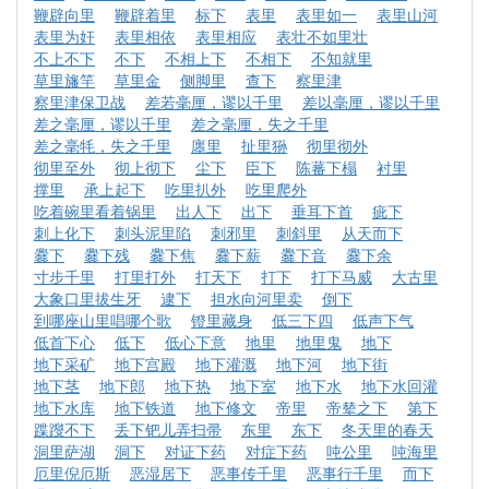
鞭辟向里
鞭辟着里
标下
表里
表里如一
表里山河
表里为奸
表里相依
表里相应
表壮不如里壮
不上不下
不下
不相上下
不相下
不知就里
草里旛竿
草里金
侧脚里
查下
察里津
察里津保卫战
差若毫厘，谬以千里
差以毫厘，谬以千里
差之毫厘，谬以千里
差之毫厘，失之千里
差之毫牦，失之千里
廛里
扯里狲
彻里彻外
彻里至外
彻上彻下
尘下
臣下
陈蕃下榻
衬里
撑里
承上起下
吃里扒外
吃里爬外
吃着碗里看着锅里
出人下
出下
垂耳下首
疵下
刺上化下
刺头泥里陷
刺邪里
刺斜里
从天而下
爨下
爨下残
爨下焦
爨下薪
爨下音
爨下余
寸步千里
打里打外
打天下
打下
打下马威
大古里
大象口里拔生牙
逮下
担水向河里卖
倒下
到哪座山里唱哪个歌
镫里藏身
低三下四
低声下气
低首下心
低下
低心下意
地里
地里鬼
地下
地下采矿
地下宫殿
地下灌溉
地下河
地下街
地下茎
地下郎
地下热
地下室
地下水
地下水回灌
地下水库
地下铁道
地下修文
帝里
帝辇之下
第下
蹀躞不下
丢下钯儿弄扫帚
东里
东下
冬天里的春天
洞里萨湖
洞下
对证下药
对症下药
吨公里
吨海里
厄里倪厄斯
恶湿居下
恶事传千里
恶事行千里
而下