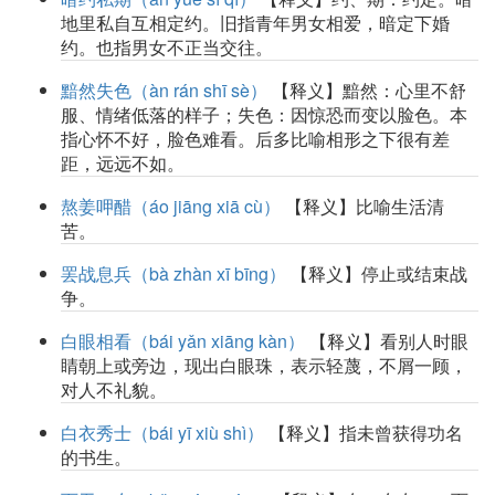
地里私自互相定约。旧指青年男女相爱，暗定下婚
约。也指男女不正当交往。
黯然失色（àn rán shī sè）
【释义】黯然：心里不舒
服、情绪低落的样子；失色：因惊恐而变以脸色。本
指心怀不好，脸色难看。后多比喻相形之下很有差
距，远远不如。
熬姜呷醋（áo jiāng xiā cù）
【释义】比喻生活清
苦。
罢战息兵（bà zhàn xī bīng）
【释义】停止或结束战
争。
白眼相看（bái yǎn xiāng kàn）
【释义】看别人时眼
睛朝上或旁边，现出白眼珠，表示轻蔑，不屑一顾，
对人不礼貌。
白衣秀士（bái yī xiù shì）
【释义】指未曾获得功名
的书生。