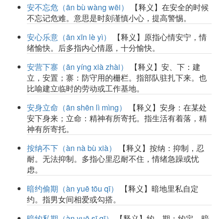
安不忘危（ān bù wàng wēi）
【释义】在安全的时候
不忘记危难。意思是时刻谨慎小心，提高警惕。
安心乐意（ān xīn lè yì）
【释义】原指心情安宁，情
绪愉快。后多指内心情愿，十分愉快。
安营下寨（ān yíng xià zhài）
【释义】安、下：建
立，安置；寨：防守用的栅栏。指部队驻扎下来。也
比喻建立临时的劳动或工作基地。
安身立命（ān shēn lì mìng）
【释义】安身：在某处
安下身来；立命：精神有所寄托。指生活有着落，精
神有所寄托。
按纳不下（àn nà bù xià）
【释义】按纳：抑制，忍
耐。无法抑制。多指心里忍耐不住，情绪急躁或忧
虑。
暗约偷期（àn yuē tōu qī）
【释义】暗地里私自定
约。指男女间相爱或勾搭。
暗约私期（àn yuē sī qī）
【释义】约、期：约定。暗