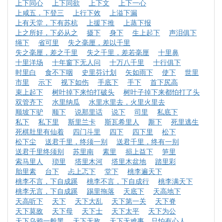
上下同心
上下同欲
上下文
上下一心
上咸五，下登三
上行下效
上溢下漏
上有天堂，下有苏杭
上援下推
上蒸下报
上之所好，下必从之
摄下
身下
生上起下
声泪俱下
绳下
省可里
失之毫厘，差以千里
失之毫厘，差之千里
失之千里，差若毫厘
十里鼻
十里洋场
十年窗下无人问
十万八千里
十行俱下
时里白
食不下咽
史里芬计划
矢如雨下
使下
世里
市里
示下
视下如伤
手底下
手下
首下尻高
束上起下
树叶掉下来怕打破头
树叶子掉下来都怕打了头
双管齐下
水里纳瓜
水里水里去，火里火里去
顺坡下驴
顺下
说那里话
说下
司里
私底下
私下
私下里
斯里兰卡
斯瓦希里人
厮下
死里逃生
死棋肚里有仙着
四门斗里
四下
四下里
松下
松下尘
送君千里，终须一别
送君千里，终有一别
送君千里终须别
苏里南
素里
损上益下
笋里
索马里人
琐里
塔里木河
塔里木盆地
踏里彩
胎里素
台下
忐上忑下
堂下
桃李遍天下
桃李不言，下自成蹊
桃李不言，下自成行
桃李满天下
桃李无言，下自成蹊
踢里拖落
天底下
天高地下
天高听下
天下
天下大乱
天下第一关
天下脊
天下莫敌
天下母
天下士
天下太平
天下为公
天下乌鸦一般黑
天下无敌
天下无难事，只怕有心人