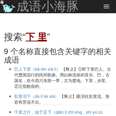
成语小海豚
搜索“
下 里
”
9 个名称直接包含关键字的相关
成语
巴人下里（bā rén xià lǐ）
【释义】①即下里巴人。古
代楚国流行的民间歌曲。用以称流俗的音乐。巴，古
国名，在今四川东部一带，古为楚地。下里，乡里。
②泛指粗俗的。
肚里泪下（dù lǐ lèi xià）
【释义】眼泪往肚里流。形
容有苦说不出。
千里之行，始于足下（qiān lǐ zhī xíng，shǐ yú zú