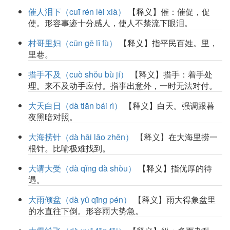
催人泪下（cuī rén lèi xià）
【释义】催：催促，促
使。形容事迹十分感人，使人不禁流下眼泪。
村哥里妇（cūn gē lǐ fù）
【释义】指平民百姓。里，
里巷。
措手不及（cuò shǒu bù jí）
【释义】措手：着手处
理。来不及动手应付。指事出意外，一时无法对付。
大天白日（dà tiān bái rì）
【释义】白天。强调跟暮
夜黑暗对照。
大海捞针（dà hǎi lāo zhēn）
【释义】在大海里捞一
根针。比喻极难找到。
大请大受（dà qǐng dà shòu）
【释义】指优厚的待
遇。
大雨倾盆（dà yǔ qīng pén）
【释义】雨大得象盆里
的水直往下倒。形容雨大势急。