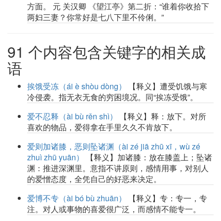
方面。 元 关汉卿 《望江亭》第二折：“谁着你收拾下
两妇三妻？你常好是七八下里不伶俐。”
91 个内容包含关键字的相关成
语
挨饿受冻（ái è shòu dòng）
【释义】遭受饥饿与寒
冷侵袭。指无衣无食的穷困境况。同“挨冻受饿”。
爱不忍释（ài bù rěn shì）
【释义】释：放下。对所
喜欢的物品，爱得拿在手里久久不肯放下。
爱则加诸膝，恶则坠诸渊（ài zé jiā zhū xī，wù zé
zhuì zhū yuān）
【释义】加诸膝：放在膝盖上；坠诸
渊：推进深渊里。意指不讲原则，感情用事，对别人
的爱憎态度，全凭自己的好恶来决定。
爱博不专（ài bó bù zhuān）
【释义】专：专一，专
注。对人或事物的喜爱很广泛，而感情不能专一。