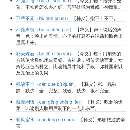
不知所措（bù zhī suǒ cuò）
【释义】错：错开；处
置。不知道怎么办才好。形容处境为难或心神慌乱。
不荤不素（bù hūn bù sù）
【释义】指不上不下。
不露声色（bù lù shēng sè）
【释义】声：说话的声
音；色：脸上的表情。心里的打算不在说话和脸色上
显露出来。
补天炼石（bǔ tiān liàn shí）
【释义】炼：用加热的
方法使物质纯净或坚韧。古神话，相传天缺西北，女
娲炼五色石补之。比喻施展才能和手段，弥补国家以
及政治上的失误。
残缺不全（cán quē bù quán）
【释义】残：残破；
缺：缺少；全：完整。残破、缺少，很不完全。
残羹剩饭（cán gēng shèng fàn）
【释义】吃剩的饭
菜，比喻别人取用后剩下的一点儿东西。
餐风宿水（cān fēng sù shuǐ）
【释义】形容旅途的辛
苦。