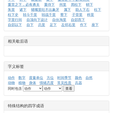
重赏之下，必有勇夫
重侍下
州里
周柱下
輈下
朱里
诸下
猪嘴里吐不出象牙
属下
助人下石
柱下
柱下史
转斗千里
转战千里
赘下
子管里
梓里
字里行间
自顶向下设计
自伙淘里
自郐而下
自郐以下
自下
总里
足下
左邻右里
作下
座下
相关歇后语
字义标签
动作
数字
度量单位
方位
时间季节
颜色
自然
动物
植物
身体
情绪态度
常见性质
兵器
同时包含
特殊结构的四字成语