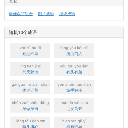
其它
最佳双字组合
图片成语
漫谈成语
随机10个成语
zhī zú bù rǔ
bìng yóu kǒu rù
知足不辱
病由口入
jīng tiān jí dì
yǒu tóu yǒu liǎn
荆天棘地
有头有脸
gǎi guò qiān shàn
yóu shǒu hào xián
改过迁善
游手好闲
shēn zuò shēn dāng
máo fà wéi shù
身做身当
毛发为竖
liǎng tóu dān xīn
biāo xīn qǔ yì
两头担心
标新取异