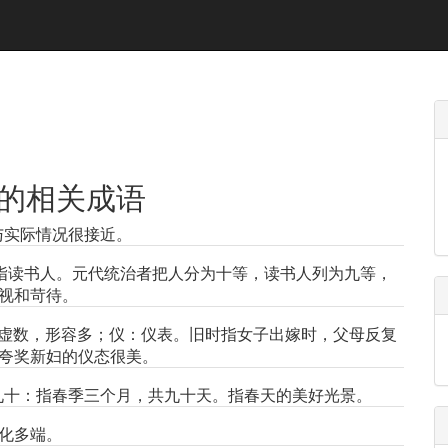
字的相关成语
与实际情况很接近。
指读书人。元代统治者把人分为十等，读书人列为九等，
视和苛待。
虚数，形容多；仪：仪表。旧时指女子出嫁时，父母反复
夸奖新妇的仪态很美。
九十：指春季三个月，共九十天。指春天的美好光景。
化多端。