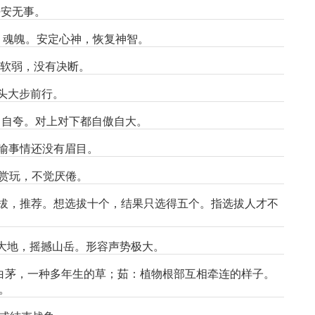
安无事。
：魂魄。安定心神，恢复神智。
软弱，没有决断。
头大步前行。
自夸。对上对下都自傲自大。
喻事情还没有眉目。
赏玩，不觉厌倦。
拔，推荐。想选拔十个，结果只选得五个。指选拔人才不
大地，摇撼山岳。形容声势极大。
白茅，一种多年生的草；茹：植物根部互相牵连的样子。
。