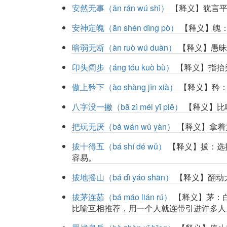
安然无事（ān rán wú shì）
【释义】犹言平
安神定魄（ān shén dìng pò）
【释义】魄
暗弱无断（àn ruò wú duàn）
【释义】愚昧
卬头阔步（áng tóu kuò bù）
【释义】指抬
傲上矜下（ào shàng jīn xià）
【释义】矜：
八字没一撇（bā zì méi yī piě）
【释义】比
把玩无厌（bǎ wán wǔ yàn）
【释义】拿着
拔十得五（bá shí dé wǔ）
【释义】拔：选
容易。
拔地摇山（bá dì yáo shān）
【释义】翻动
拔茅连茹（bá máo lián rú）
【释义】茅：
比喻互相推荐，用一个人就连带引进许多人