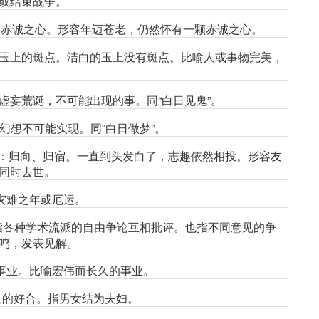
或结束战争。
赤诚之心。形容年迈苍老，仍然怀有一颗赤诚之心。
玉上的斑点。洁白的玉上没有斑点。比喻人或事物完美，
虚妄荒诞，不可能出现的事。同“白日见鬼”。
幻想不可能实现。同“白日做梦”。
：归向、归宿。一直到头发白了，志趣依然相投。形容友
同时去世。
灾难之年或厄运。
指各种学术流派的自由争论互相批评。也指不同意见的争
鸣，发表见解。
事业。比喻宏伟而长久的事业。
久的好合。指男女结为夫妇。