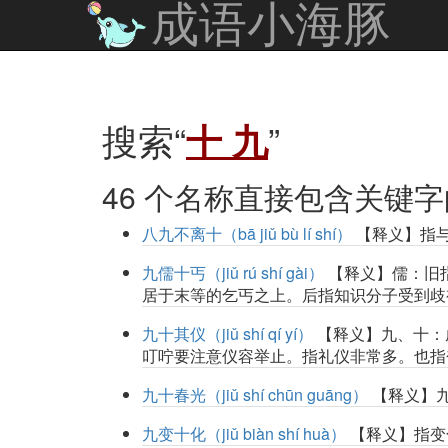
成语小海豚
搜索“
十 九
”
46 个名称直接包含关键
八九不离十（bā jiǔ bù lí shí）
【释义】指
九儒十丐（jiǔ rú shí gài）
【释义】儒：旧
居于末等的乞丐之上。后指知识分子受到歧
九十其仪（jiǔ shí qí yí）
【释义】九、十：
叮咛要注意仪容举止。指礼仪非常多。也指
九十春光（jiǔ shí chūn guāng）
【释义】
九变十化（jiǔ biàn shí huà）
【释义】指变