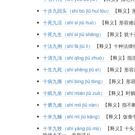
十步九回头（shí bù jiǔ huí tóu）
【释义】
十死九活（shí sǐ jiǔ huó）
【释义】形容难
十死九生（shí sǐ jiǔ shēng）
【释义】犹十
十法九例（shí fǎ jiǔ lì）
【释义】十种法律
十清九浊（shí qīng jiǔ zhuó）
【释义】指
十生九死（shí shēng jiǔ sǐ）
【释义】形容
十病九痛（shí bìng jiǔ tòng）
【释义】形容
十眠九坐（shí mián jiǔ zuò）
【释义】时躺
十磨九难（shí mó jiǔ nàn）
【释义】指不
十米九糠（shí mǐ jiǔ kāng）
【释义】饭食
十羊九牧（shí yáng jiǔ mù）
【释义】十头
喻使令不一，无所适从。