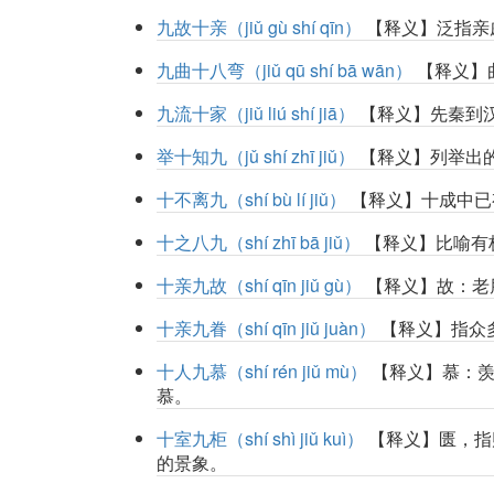
九故十亲（jiǔ gù shí qīn）
【释义】泛指亲
九曲十八弯（jiǔ qū shí bā wān）
【释义】
九流十家（jiǔ liú shí jiā）
【释义】先秦到
举十知九（jǔ shí zhī jiǔ）
【释义】列举出
十不离九（shí bù lí jiǔ）
【释义】十成中已
十之八九（shí zhī bā jiǔ）
【释义】比喻有
十亲九故（shí qīn jiǔ gù）
【释义】故：老
十亲九眷（shí qīn jiǔ juàn）
【释义】指众
十人九慕（shí rén jiǔ mù）
【释义】慕：羡
慕。
十室九柜（shí shì jiǔ kuì）
【释义】匮，指
的景象。