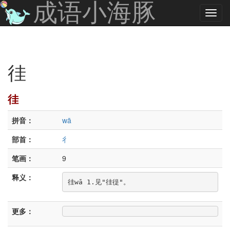
成语小海豚
徍
徍
拼音：
wā
部首：
彳
笔画：
9
释义：
徍wā 1.见"徍徥"。
更多：