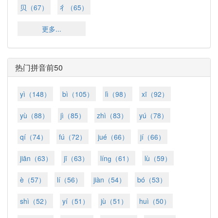
贝（67）
彳（65）
更多...
热门拼音前50
yì（148）
bì（105）
lì（98）
xī（92）
yù（88）
jì（85）
zhì（83）
yú（78）
qí（74）
fú（72）
jué（66）
jí（66）
jiān（63）
jī（63）
línɡ（61）
lù（59）
è（57）
lí（56）
jiàn（54）
bó（53）
shì（52）
yí（51）
jù（51）
huì（50）