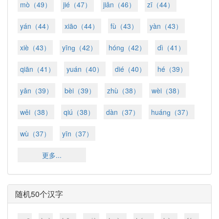
mò（49）
jié（47）
jiǎn（46）
zī（44）
yán（44）
xiāo（44）
fù（43）
yàn（43）
xiè（43）
yīnɡ（42）
hónɡ（42）
dì（41）
qiān（41）
yuán（40）
dié（40）
hé（39）
yǎn（39）
bèi（39）
zhù（38）
wèi（38）
wěi（38）
qiú（38）
dàn（37）
huánɡ（37）
wù（37）
yīn（37）
更多...
随机50个汉字