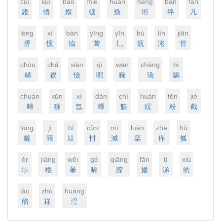
cuī
kuì
bǎo
miè
huàn
hénɡ
bàn
fán
鏹
馈
媬
幭
焕
珩
绊
凡
lénɡ
xì
bàn
yīnɡ
yīn
bù
lín
jiān
塄
慀
恊
莺
乚
瓿
涁
菅
chóu
chǎ
xiān
qì
wān
chànɡ
bì
畴
衩
憸
呮
睕
玚
鶝
chuán
kǔn
xì
dàn
chì
huán
fěn
jié
暷
稛
忥
嘾
饎
綄
粉
截
lónɡ
jí
bǐ
cǔn
mì
luán
zhà
hù
鑨
籍
夶
忖
減
栾
痄
瓠
ěr
jiànɡ
wěi
ɡé
qiānɡ
fān
tì
xiù
尓
糨
茟
嗝
腔
旙
涕
绣
lào
zhù
huánɡ
酪
嵀
湟