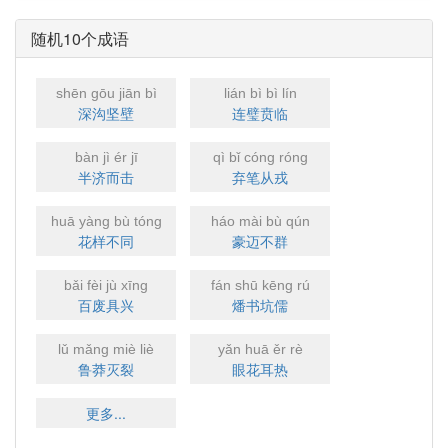
随机10个成语
shēn gōu jiān bì
lián bì bì lín
深沟坚壁
连璧贲临
bàn jì ér jī
qì bǐ cóng róng
半济而击
弃笔从戎
huā yàng bù tóng
háo mài bù qún
花样不同
豪迈不群
bǎi fèi jù xīng
fán shū kēng rú
百废具兴
燔书坑儒
lǔ mǎng miè liè
yǎn huā ěr rè
鲁莽灭裂
眼花耳热
更多...