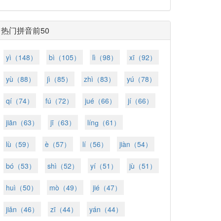
热门拼音前50
yì（148）
bì（105）
lì（98）
xī（92）
yù（88）
jì（85）
zhì（83）
yú（78）
qí（74）
fú（72）
jué（66）
jí（66）
jiān（63）
jī（63）
línɡ（61）
lù（59）
è（57）
lí（56）
jiàn（54）
bó（53）
shì（52）
yí（51）
jù（51）
huì（50）
mò（49）
jié（47）
jiǎn（46）
zī（44）
yán（44）