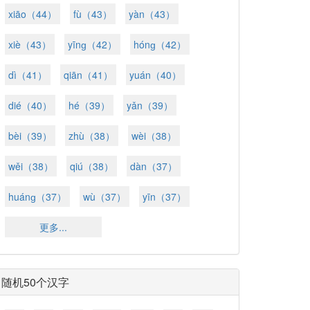
xiāo（44）
fù（43）
yàn（43）
xiè（43）
yīnɡ（42）
hónɡ（42）
dì（41）
qiān（41）
yuán（40）
dié（40）
hé（39）
yǎn（39）
bèi（39）
zhù（38）
wèi（38）
wěi（38）
qiú（38）
dàn（37）
huánɡ（37）
wù（37）
yīn（37）
更多...
随机50个汉字