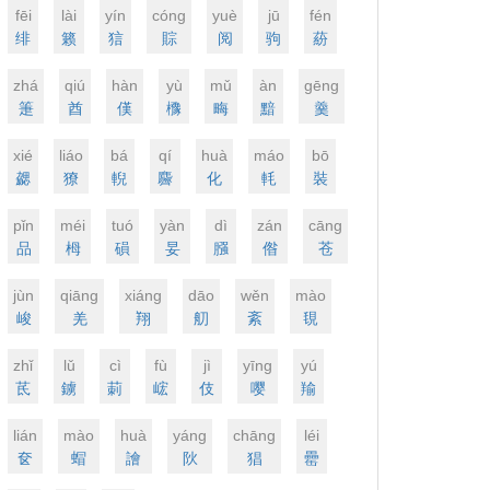
fēi
lài
yín
cónɡ
yuè
jū
fén
绯
籁
狺
賩
阅
驹
蒶
zhá
qiú
hàn
yù
mǔ
àn
ɡēnɡ
箑
酋
傼
櫲
畮
黯
羹
xié
liáo
bá
qí
huà
máo
bō
勰
獠
輗
麡
化
軞
裝
pǐn
méi
tuó
yàn
dì
zán
cānɡ
品
栂
磒
妟
膙
偺
苍
jùn
qiānɡ
xiánɡ
dāo
wěn
mào
峻
羌
翔
舠
紊
覒
zhǐ
lǔ
cì
fù
jì
yīnɡ
yú
茋
鐪
莿
峵
伎
嘤
羭
lián
mào
huà
yánɡ
chānɡ
léi
奁
蝐
譮
阦
猖
罍