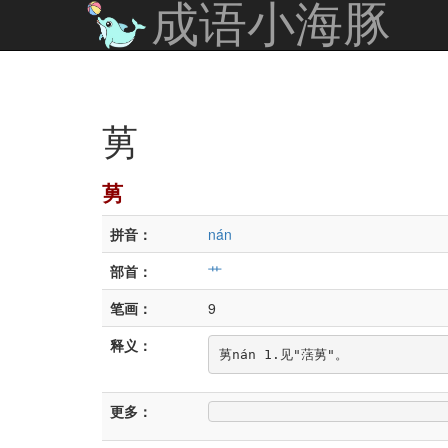
成语小海豚
莮
莮
拼音：
nán
部首：
艹
笔画：
9
释义：
莮nán 1.见"萿莮"。
更多：