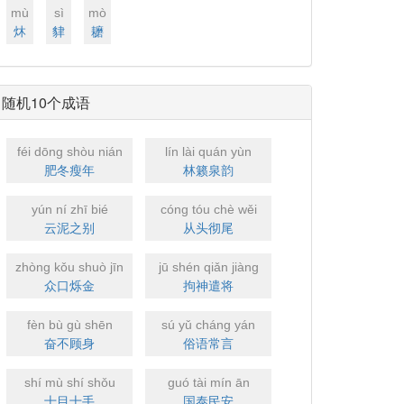
mù
sì
mò
炑
貄
耱
随机10个成语
féi dōng shòu nián
lín lài quán yùn
肥冬瘦年
林籁泉韵
yún ní zhī bié
cóng tóu chè wěi
云泥之别
从头彻尾
zhòng kǒu shuò jīn
jū shén qiǎn jiàng
众口烁金
拘神遣将
fèn bù gù shēn
sú yǔ cháng yán
奋不顾身
俗语常言
shí mù shí shǒu
guó tài mín ān
十目十手
国泰民安