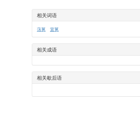
相关词语
萿莮
宜莮
相关成语
相关歇后语