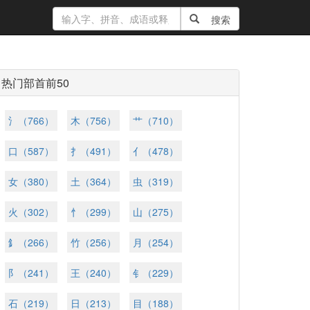
搜索
热门部首前50
氵（766）
木（756）
艹（710）
口（587）
扌（491）
亻（478）
女（380）
土（364）
虫（319）
火（302）
忄（299）
山（275）
釒（266）
竹（256）
月（254）
阝（241）
王（240）
钅（229）
石（219）
日（213）
目（188）